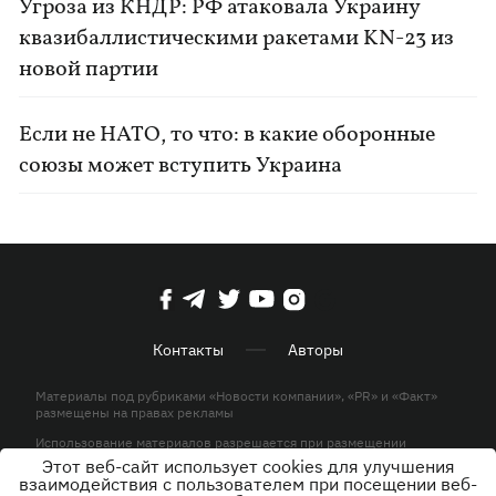
Угроза из КНДР: РФ атаковала Украину
квазибаллистическими ракетами KN-23 из
новой партии
Если не НАТО, то что: в какие оборонные
союзы может вступить Украина
Контакты
Авторы
Материалы под рубриками «Новости компании», «PR» и «Факт»
размещены на правах рекламы
Использование материалов разрешается при размещении
активной гиперссылки на KP.UA в первом абзаце.
Этот веб-сайт использует cookies для улучшения
взаимодействия с пользователем при посещении веб-
© ООО «ЮЛАВ МЕДИА»,2026. Все права защищены.