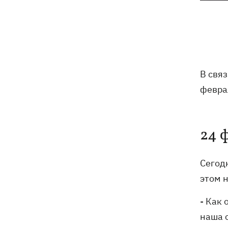
глиняного монстра
Россия нанесла удар по Харькову:
07:52
частично разрушена десятиэтажка,
погибли люди
Ночью Россия атаковала Одессу
07:24
В свя
ракетами и дронами, горел центр
февра
города
9 августа - какой сегодня церковный
05:30
праздник, что нельзя делать, все об
24 
этом дне
8 августа
Сегод
этом 
Украина не собирается выходить из
21:46
- Как
Донбасса, Путин не сможет
одержать победу, - Зеленский
наша с