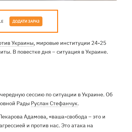
LE
ДОДАТИ ЗАРАЗ
отив Украины
, мировые институции 24-25
ты. В повестке дня – ситуация в Украине.
очередную сессию по ситуации в Украине. Об
рховной Рады
Руслан Стефанчук
.
Пекарова Адамова, «ваша-свобода – это и
агрессией и против нас. Это атака на