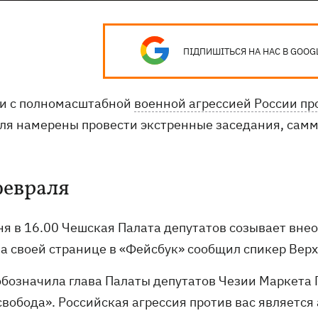
ПІДПИШІТЬСЯ НА НАС В GOOG
зи с полномасштабной
военной агрессией России пр
ля намерены провести экстренные заседания, самми
февраля
ня в 16.00 Чешская Палата депутатов созывает вне
на своей странице в «Фейсбук» сообщил спикер Ве
 обозначила глава Палаты депутатов Чезии Маркета 
вобода». Российская агрессия против вас является 