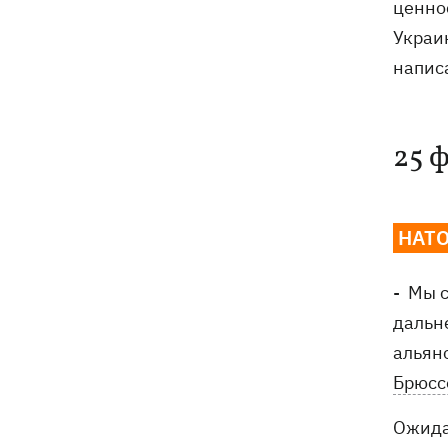
ценно
Украи
напис
25 
НАТО
- Мы 
дальн
альян
Брюсс
Ожида