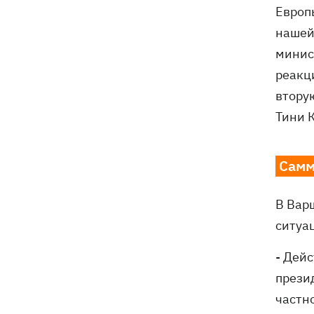
Европ
нашей
минис
реакц
втору
Тини 
Самм
В Вар
ситуа
- Дей
презид
частн