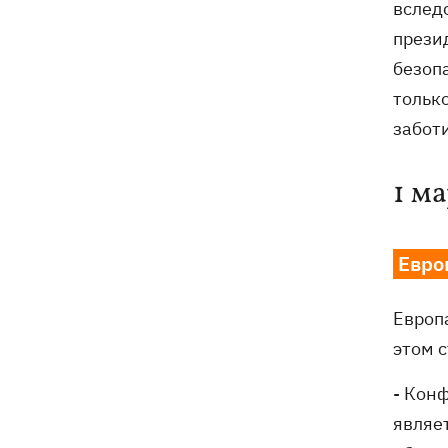
вслед
прези
безоп
только
забот
1 м
Евро
Европ
этом 
- Кон
являе