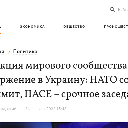
Найт
А
ЭКОНОМИКА
ОБЩЕСТВО
ПРОИСШЕС
ая
Политика
кция мирового сообщества
оржение в Украину: НАТО с
мит, ПАСЕ – срочное засе
24 февраля 2022 15:48
ГАЛАДЖИЙ