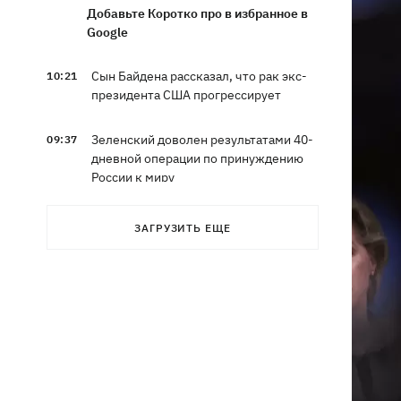
Добавьте Коротко про в избранное в
Google
Сын Байдена рассказал, что рак экс-
10:21
президента США прогрессирует
Зеленский доволен результатами 40-
09:37
дневной операции по принуждению
России к миру
Ракеты, атаковавшие Одессу, сбить не
09:03
ЗАГРУЗИТЬ ЕЩЕ
удалось, следует из сводки ВС ВСУ
Турция предложила России и Украине
08:34
объявить мораторий на удары в
Черном море
08:00
Опошня: как стать гончаром за три
недели и выиграть 1000 долларов за