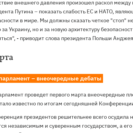
ствие внешнего давления произошел раскол между 
дента Путина – показать слабость ЕС и НАТО, явля
асности в мире. Мы должны сказать четкое "стоп" н
 за Украину, но и за новую архитектуру безопаснос
иться", - приводит слова президента Польши Андже
арта
парламент – внеочередные дебаты
арламент проведет первого марта внеочередные пле
стало известно по итогам сегодняшней Конференци
ференция президентов решительнее всего осудила н
тся независимым и суверенным государством, а его