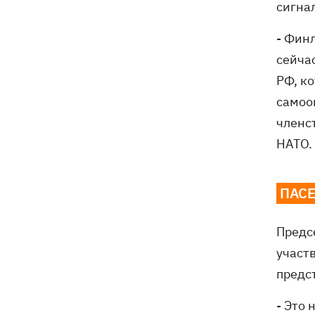
сигна
- Фин
сейча
РФ, к
самоо
членс
НАТО.
ПАСЕ
Предс
участ
предс
- Это