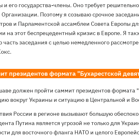
ы и его государства-члены. Оно требует решительно
 Организации. Поэтому я созываю срочное заседан
тров и Парламентской ассамблеи Совета Европы д
ии на этот беспрецедентный кризис в Европе. Я та
ю часть заседания с целью немедленного рассмотрен
Кокс.
ит президентов формата "Бухарестской девя
шаве должен пройти саммит президентов формата "Б
цию вокруг Украины и ситуацию в Центральной и Во
ствия России в регионе вызывают большую обеспоко
ента Путина является угрозой не только для Украин
ости для восточного фланга НАТО и целого Европей