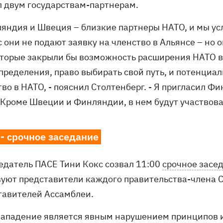
л двум государствам-партнерам.
ляндия и Швеция – близкие партнеры НАТО, и мы усл
с они не подают заявку на членство в Альянсе – но
оторые закрыли бы возможность расширения НАТО в 
пределения, право выбирать свой путь, и потенциа
тво в НАТО, - пояснил Столтенберг. - Я пригласил
 Кроме Швеции и Финляндии, в нем будут участвова
- срочное заседание
едатель ПАСЕ Тини Кокс созвал 11:00
срочное засе
вуют представители каждого правительства-члена 
тавителей Ассамблеи.
 нападение является явным нарушением принципов и