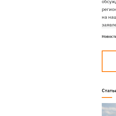
обсуж
регио
на наш
заявл
Новости
Стать