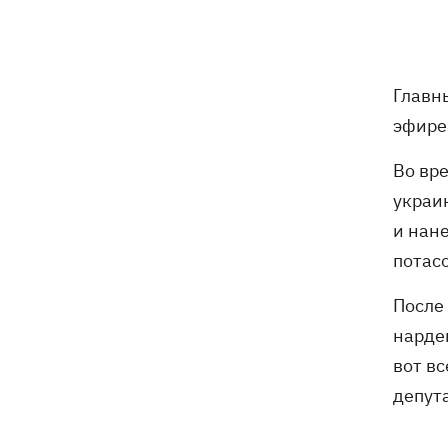
трагедии в двух селах на Волыни
В Будапеште после обмеления Дуная
19:16
подняли со дна мотоцикл вермахта и
Главн
останки двух солдат
эфире
19:00
Анекдоты и мемы недели: прилеты-
Во вр
прилеты, идите на болота и
украинский Джеймс Бонд с
украи
кабачками
и нане
Тысяча незаконно списанных мужчин
18:53
потасо
- суд заключил под стражу экс-
начальника Мукачевского ТЦК
После
нардеп
Дроны ВСУ поразили 10
18:48
вот вс
электроподстанций, 6 судов
"теневого флота" и базу ФСБ в Крыму
депута
Навроцкий в годовщину своего
18:20