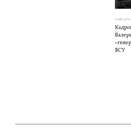
6 августа
Кадро
Валер
«генер
ВСУ