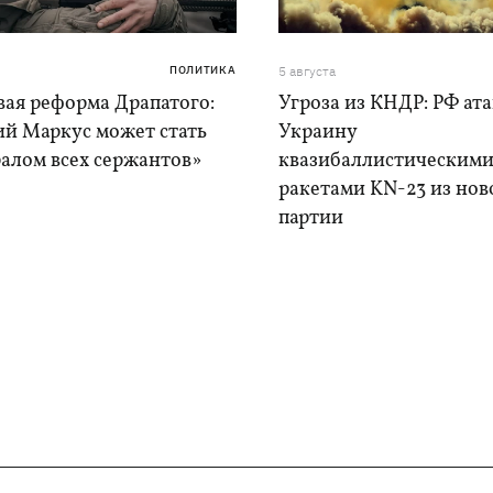
ПОЛИТИКА
5 августа
вая реформа Драпатого:
Угроза из КНДР: РФ ат
ий Маркус может стать
Украину
алом всех сержантов»
квазибаллистическим
ракетами KN-23 из нов
партии