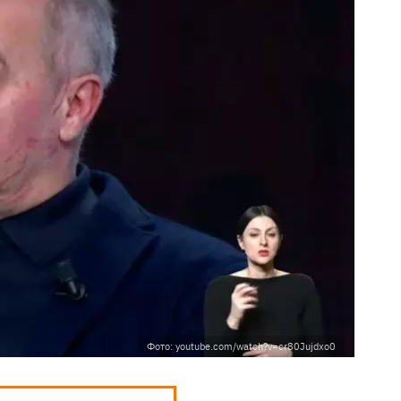
Фото: youtube.com/watch?v=cr80Jujdxo0