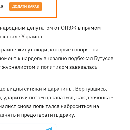
LE
ДОДАТИ ЗАРАЗ
 народным депутатом от ОПЗЖ в прямом
леканале Украина.
краине живут люди, которые говорят на
 момент к нардепу внезапно подбежал Бутусов
ду журналистом и политиком завязалась
ице видны синяки и царапины. Вернувшись,
, ударить и потом царапаться, как девчонка -
урналист снова попытался наброситься на
азнять и предотвратить драку.