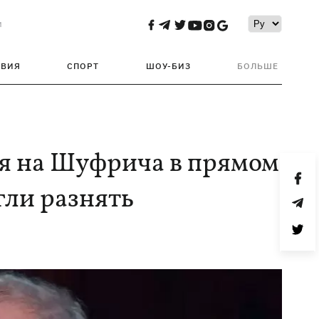
и
ТВИЯ
СПОРТ
ШОУ-БИЗ
БОЛЬШЕ
ся на Шуфрича в прямом
гли разнять