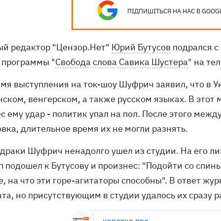
ПІДПИШІТЬСЯ НА НАС В GOOG
ый редактор "Цензор.Нет"
Юрий Бутусов
подрался с
 программы "
Свобода слова Савика Шустера
" на те
емя выступления на ток-шоу Шуфрич заявил, что в У
нском, венгерском, а также русском языках. В этот
с ему удар - политик упал на пол. После этого меж
вка, длительное время их не могли разнять.
 драки Шуфрич ненадолго ушел из студии. На его л
 подошел к Бутусову и произнес: "Подойти со спины
е, на что эти горе-агитаторы способны". В ответ ж
та, но присутствующим в студии удалось их сразу р