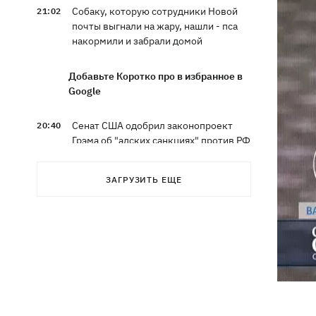
Собаку, которую сотрудники Новой
21:02
почты выгнали на жару, нашли - пса
накормили и забрали домой
Добавьте Коротко про в избранное в
Google
Сенат США одобрил законопроект
20:40
Грэма об "адских санкциях" против РФ
Зеленский впервые прибыл в Сербию
20:14
ЗАГРУЗИТЬ ЕЩЕ
и рассказал о целях визита
Во Львове ввели карантинные
20:04
ограничения из-за обнаружения
бешенства у кота
Украина и Польша завершили
19:49
эксгумацию жертв Волынской