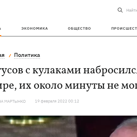
Найт
А
ЭКОНОМИКА
ОБЩЕСТВО
ПРОИСШЕС
ая
Политика
усов с кулаками набросил
ре, их около минуты не мо
19 февраля 2022 00:12
НА МАРТЫНКО