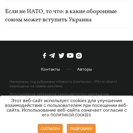
Если не НАТО, то что: в какие оборонные
союзы может вступить Украина
Контакты
Авторы
Материалы под рубриками «Новости компании», «PR» и «Факт»
размещены на правах рекламы
Использование материалов разрешается при размещении
активной гиперссылки на KP.UA в первом абзаце.
Этот веб-сайт использует cookies для улучшения
взаимодействия с пользователем при посещении веб-
© ООО «ЮЛАВ МЕДИА»,2026. Все права защищены.
сайта. Использование веб-сайта означает согласие с
его
ПОЛИТИКОЙ COOKIES
Дизайн
СОГЛАСЕН
ПОДРОБНЕЕ