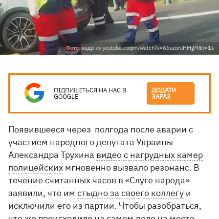
Фото: кадр из youtube.coфm/watch?v=86uzoruHMgM&t=1s
ПІДПИШІТЬСЯ НА НАС В
ДОДАТИ
GOOGLE
ЗАРАЗ
Появившееся через полгода после аварии с
участием народного депутата Украины
Александра Трухина
видео с нагрудных камер
полицейских
мгновенно вызвало резонанс. В
течение считанных часов в «Слуге народа»
заявили, что им
стыдно за своего коллегу
и
исключили его из партии. Чтобы разобраться,
что же происходило на самом деле на месте