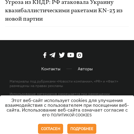
Угроза из КНДР: РФ атаковала Украину
квазибаллистическими ракетами KN-23 из
новой партии
Контакты
Авторы
Материалы под рубриками «Новости компании», «PR» и «Факт»
размещены на правах рекламы
Использование материалов разрешается при размещении
активной гиперссылки на KP.UA в первом абзаце.
Этот веб-сайт использует cookies для улучшения
взаимодействия с пользователем при посещении веб-
© ООО «ЮЛАВ МЕДИА»,2026. Все права защищены.
сайта. Использование веб-сайта означает согласие с
его
ПОЛИТИКОЙ COOKIES
Дизайн
СОГЛАСЕН
ПОДРОБНЕЕ