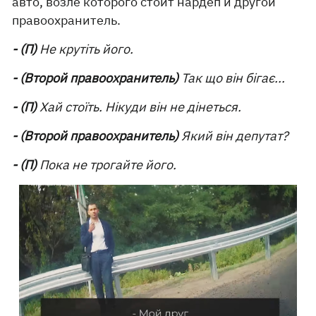
авто, возле которого стоит нардеп и другой
правоохранитель.
- (П)
Не крутіть його.
- (Второй правоохранитель)
Так що він бігає...
- (П)
Хай стоїть. Нікуди він не дінеться.
- (Второй правоохранитель)
Який він депутат?
- (П)
Пока не трогайте його.