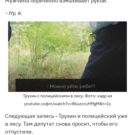
Мужчина обреченно взмахивает рукой.
- Ну, я.
Трухин с полицейскими в лесу. Фото: кадр из
youtube.coфm/watch?v=86uzoruHMgM&t=1s
Следующая запись - Трухин и полицейский уже
в лесу. Там депутат снова просит, чтобы его
отпустили.