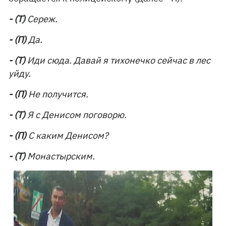
- (Т)
Сереж.
- (П)
Да.
- (Т)
Иди сюда. Давай я тихонечко сейчас в лес
уйду.
- (П)
Не получится.
- (Т)
Я с Денисом поговорю.
- (П)
С каким Денисом?
- (Т)
Монастырским.