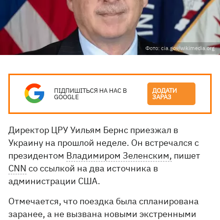
Фото: cia.gov/wikimedia.org
ПІДПИШІТЬСЯ НА НАС В
ДОДАТИ
GOOGLE
ЗАРАЗ
Директор ЦРУ Уильям Бернс приезжал в
Украину на прошлой неделе. Он встречался с
президентом
Владимиром Зеленским,
пишет
CNN
со ссылкой на два источника в
администрации США.
Отмечается, что поездка была спланирована
заранее, а не вызвана новыми экстренными