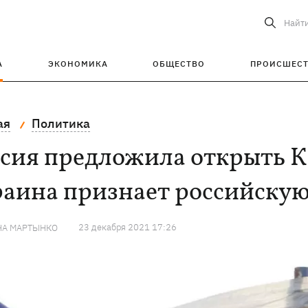
Найт
А
ЭКОНОМИКА
ОБЩЕСТВО
ПРОИСШЕС
ая
Политика
сия предложила открыть К
раина признает российску
23 декабря 2021 17:26
НА МАРТЫНКО