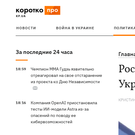
НОВОСТИ
ВОЙНА В УКРАИНЕ
ПОЛИТИК
За последние 24 часа
Главн
Рос
Чемпион ММА Гудзь язвительно
18:59
отреагировал на свое отстаранение
Ук
из проекта ко Дню Независимости
КРИСТИ
Компания OpenAI приостановила
18:16
тесты ИИ-модели Astra из-за
опасений по поводу ее
кибервозможностей