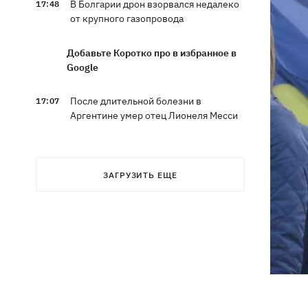
В Болгарии дрон взорвался недалеко
17:48
от крупного газопровода
Добавьте Коротко про в избранное в
Google
После длительной болезни в
17:07
Аргентине умер отец Лионеля Месси
В Марганце и соседних населенных
16:39
пунктах возобновили водоснабжение
ЗАГРУЗИТЬ ЕЩЕ
Россияне атаковали рейсовый
16:11
автобус в Никополе - есть жертвы
16:00
Конец света на 7 секунд: соцсети в
панике, ожидая 12 августа, и при чем
тут НАСА
В США заверили, что Киев согласился
15:51