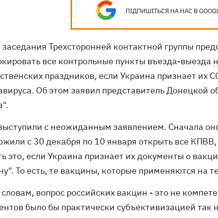
ПІДПИШІТЬСЯ НА НАС В GOOG
е заседания Трехсторонней контактной группы предс
окировать все контрольные пункты въезда-выезда
н
ственских праздников, если Украина признает их C
авируса. Об этом заявил представитель Донецкой об
а
".
 выступили с неожиданным заявлением. Сначала он
жили с 30 декабря по 10 января открыть все КПВВ,
ть это, если Украина признает их документы о вакц
у". То есть, те вакцины, которые применяются на т
 словам, вопрос российских вакцин - это не компете
ентов было бы практически субъективизацией так 