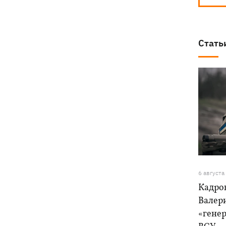
Стать
6 августа
Кадро
Валер
«генер