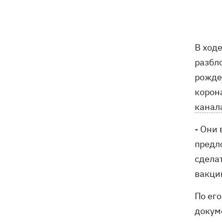
не нападать на нероссийские танкеры
в Черном море
США будут ежемесячно поставлять
15:28
В ход
Украине ракеты для Patriot, -
разбл
Зеленский
рожде
В Польше опровергли заявления о
15:08
корон
депортации украинцев призывного
канал
возраста — "это популизм"
- Они
На Буковине задержали мужчину,
14:36
предло
который 11 дней скрывался в лесу
после того, как ранил полицейских
сдела
вакцин
В Киевской области вспыхнул пожар в
14:09
приюте для животных «Сириус» -
По его
погибли 8 собак
докум