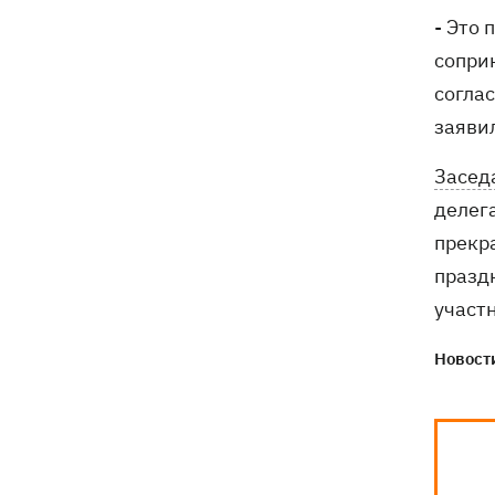
- Это
сопри
согла
заяви
Засед
делег
прекр
празд
участ
Новости