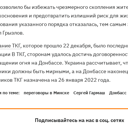
 позволило бы избежать чрезмерного скопления жит
косновения и предотвратить излишний риск для жиз
сования указанного порядка отказалась, тем самым 
л Грызлов.
ание ТКГ
, которое прошло 22 декабря, было послед
ации В ТКГ, сторонам удалось достичь договоренно
ащении огня на Донбассе. Украина рассчитывает, 
ники должны быть мирными, а на Донбассе наконец
ников ТКГ назначена на 26 января 2022 года.
 по теме:
переговоры в Минске
Сергей Гармаш
Донбасс
Подписывайтесь на нас в соц. сетях