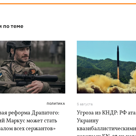
и по теме
ПОЛИТИКА
5 августа
вая реформа Драпатого:
Угроза из КНДР: РФ ат
ий Маркус может стать
Украину
алом всех сержантов»
квазибаллистическим