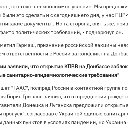
ечно, это тоже невыполнимое условие. Мы предложи
 были это сделать и с сегодняшнего дня, у нас ПЦР
 никакие документы...Но та сторона, опять же, пр
-факто политических требований, - подчеркнул он.
тметил Гармаш, признание российской вакцины нево
ем ответственности с России за конфликт на Донба
сии заявили, что открытие КПВВ на Донбассе заблок
ые санитарно-эпидемиологические требования"
ишет "
ТААС
", полпред России в контактной группе п
ны Борис Грызлов заявил, что в преддверии рождес
тавители Донецка и Луганска предложили открыть 
ы пропуск", согласовав с Украиной единые санитар
ы данных пунктов в условиях пандемии, но Украина 