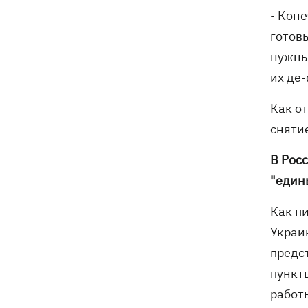
- Кон
готовы
нужны
их де
Как о
сняти
В Рос
"един
Как п
Украи
предс
пункт
работ