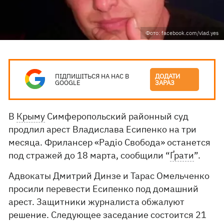
Фото: facebook.com/vlad.yes
ПІДПИШІТЬСЯ НА НАС В
ДОДАТИ
GOOGLE
ЗАРАЗ
В
Крыму
Симферопольский районный суд
продлил арест Владислава Есипенко на три
месяца. Фрилансер «Радіо Свобода» останется
под стражей до 18 марта, сообщили “
Ґрати
”.
Адвокаты Дмитрий Динзе и Тарас Омельченко
просили перевести Есипенко под домашний
арест. Защитники журналиста обжалуют
решение. Следующее заседание состоится 21