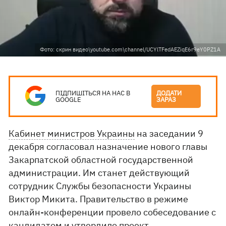
Фото: скрин видео\youtube.com\channel/UCYlTFedAEZiqE6r9eY0PZ1A
ПІДПИШІТЬСЯ НА НАС В
ДОДАТИ
GOOGLE
ЗАРАЗ
Кабинет министров Украины
на заседании 9
декабря согласовал назначение нового главы
Закарпатской областной государственной
администрации. Им станет действующий
сотрудник Службы безопасности Украины
Виктор Микита. Правительство в режиме
онлайн-конференции провело собеседование с
кандидатом и утвердило проект