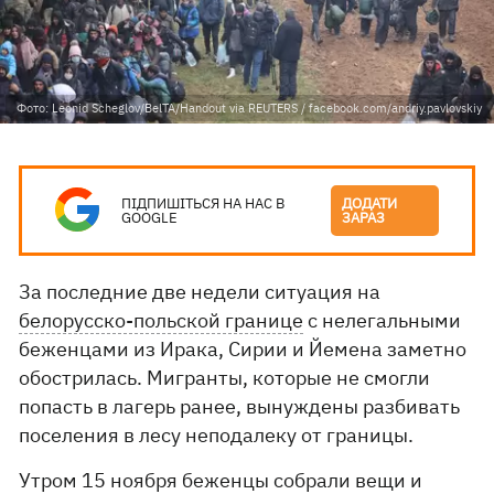
Фото: Leonid Scheglov/BelTA/Handout via REUTERS / facebook.com/andriy.pavlovskiy
ПІДПИШІТЬСЯ НА НАС В
ДОДАТИ
GOOGLE
ЗАРАЗ
За последние две недели ситуация на
белорусско-польской границе
с нелегальными
беженцами из Ирака, Сирии и Йемена заметно
обострилась. Мигранты, которые не смогли
попасть в лагерь ранее, вынуждены разбивать
поселения в лесу неподалеку от границы.
Утром 15 ноября беженцы собрали вещи и