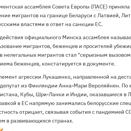
ментская ассамблея Совета Европы (
ПАСЕ
) приняла
ение мигрантов на границе Беларуси с Латвией, Ли
усскими властями в ответ на санкции ЕС.
 действия официального Минска ассамблея называе
ьзование мигрантов, беженцев и просителей убежи
в нелегальных мигрантов стал "серьезным вызовом 
риема беженцев, констатируется в документе.
элемент агрессии Лукашенко, направленной на деста
 депутат из Финляндии Анна-Мари Вероляйнен. По е
истана, Кубы, Шри-Ланки и Индии, оказавшиеся в Ла
равкой в ЕС напрямую занимались белорусские сп
стность отрицает, связывая события с пандемией 
ем в развивающихся странах.