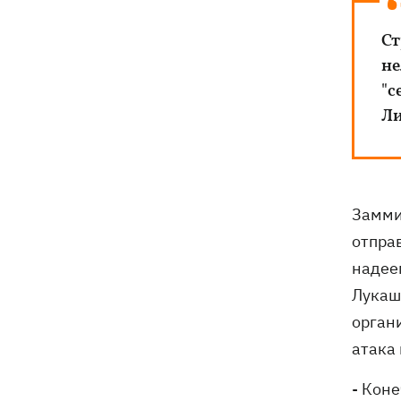
Ст
не
"с
Ли
Замми
отпра
надее
Лукаш
орган
атака 
- Кон