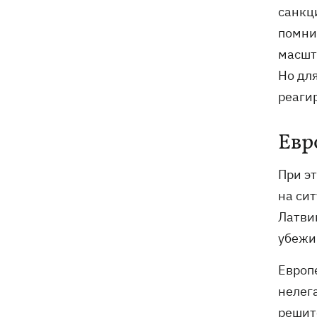
санкц
помни
масшт
Но для
реаги
Евр
При э
на си
Латви
убежи
Европ
нелег
решит