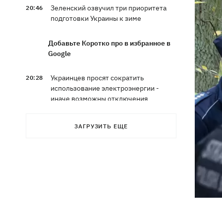
Зеленский озвучил три приоритета
20:46
подготовки Украины к зиме
Добавьте Коротко про в избранное в
Google
Украинцев просят сократить
20:28
использование электроэнергии -
иначе возможны отключения
Тайский футболист погиб от удара
19:50
ЗАГРУЗИТЬ ЕЩЕ
молнии прямо на поле
Совет нацбезопасности утвердил
19:47
План стойкости Киева, - Клименко
Мудрик сыграл за Челси - впервые за
19:19
615 дней