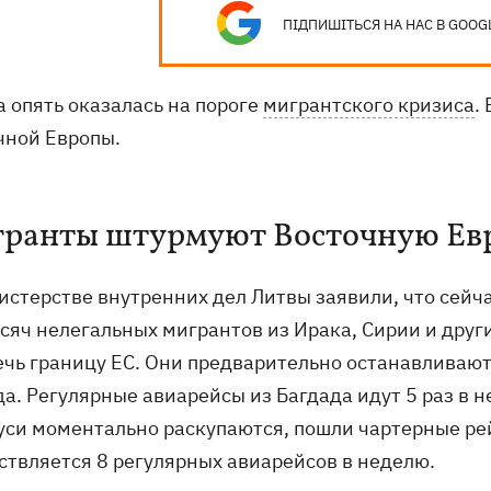
ПІДПИШІТЬСЯ НА НАС В GOOG
а опять оказалась на пороге
мигрантского кризиса
.
чной Европы.
ранты штурмуют Восточную Ев
истерстве внутренних дел Литвы заявили, что сейч
ысяч нелегальных мигрантов из Ирака, Сирии и друг
ечь границу ЕС. Они предварительно останавливают
а. Регулярные авиарейсы из Багдада идут 5 раз в н
уси моментально раскупаются, пошли чартерные рей
ствляется 8 регулярных авиарейсов в неделю.