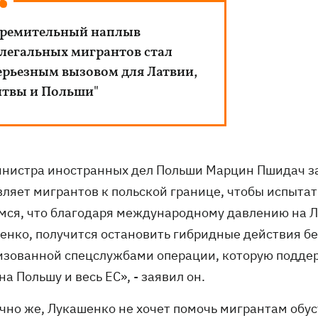
ремительный наплыв
легальных мигрантов стал
ерьезным вызовом для Латвии,
твы и Польши"
нистра иностранных дел Польши Марцин Пшидач за
вляет мигрантов к польской границе, чтобы испытат
мся, что благодаря международному давлению на 
енко, получится остановить гибридные действия бел
изованной спецслужбами операции, которую поддер
на Польшу и весь ЕС», - заявил он.
ечно же, Лукашенко не хочет помочь мигрантам обус