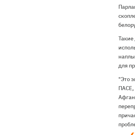
Парла
скопл
белор
Такие
испол
наплы
для п
"Это 
ПАСЕ,
Афган
переп
прича
пробл