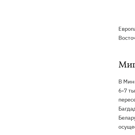
Погода в Украине 6 августа – жара
18:53
отступает, прогнозируют локальные
дожди с грозами
Европ
Украина будет уничтожать
18:45
Восто
баллистические установки войск РФ,
- Зеленский
18:27
Гарь, дым и смог после обстрелов:
Миг
как защитить себя и близких
Генштаб опроверг разрушение
18:17
В Мин
Бортницкой станции в Киеве после
6-7 т
атак РФ
перес
В МИД отреагировали на резонансное
17:45
Багдад
заявление Залужного о НАТО - "слова
Белар
вырвали из контекста"
осуще