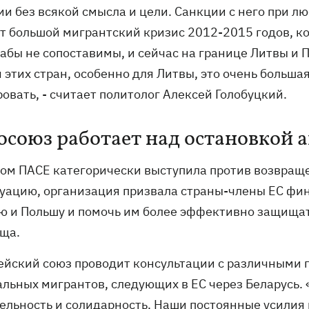
ии без всякой смысла и цели. Санкции с него при л
т большой мигрантский кризис 2012-2015 годов, ко
абы не сопоставимы, и сейчас на границе Литвы и П
 этих стран, особенно для Литвы, это очень больша
ровать, - считает политолог Алексей Голобуцкий.
осоюз работает над остановкой 
том ПАСЕ категорически выступила против возвращ
туацию, организация призвала страны-члены ЕС фин
ю и Польшу и помочь им более эффективно защищат
ща.
ейский союз проводит консультации с различными г
альных мигрантов, следующих в ЕС через Беларусь.
ельность и солидарность. Наши постоянные усилия