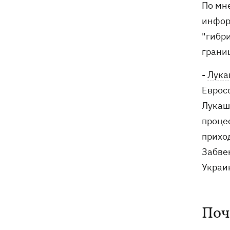
По мн
инфор
"гибри
грани
-
Лука
Еврос
Лукаш
процес
приход
Забвен
Украи
Поч