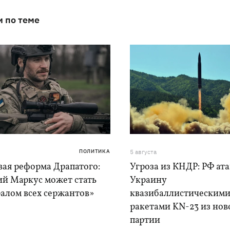
и по теме
ПОЛИТИКА
5 августа
вая реформа Драпатого:
Угроза из КНДР: РФ ат
ий Маркус может стать
Украину
алом всех сержантов»
квазибаллистическим
ракетами KN-23 из нов
партии