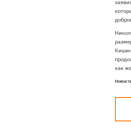
заяви
Киевщине погибли четыре человека,
среди них – ребенок (ОБНОВЛЕНО)
котор
добров
Никола
разме
Кишин
продо
как ж
Новости