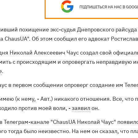
ПІДПИШІТЬСЯ НА НАС В GOOG
ивший похищение экс-судья Днепровского райсуда
a ChausUA". Об этом сообщил его адвокат Ростислав
одня Николай Алексеевич Чаус создал свой официал
мить с происходящим и опровергать неправдивую и
е
.
аус в первом сообщении опроверг создание им Теле
 имею (к нему, - Авт.) никакого отношения. Все, чт
ходило против моей воли, -
заявил
он.
 в Телеграм-канале "ChausUA Николай Чаус" появил
го тогда было неизвестно. На нем он сказал, что пл