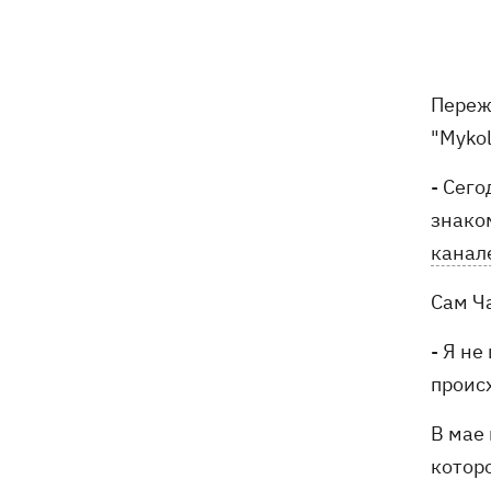
Россия атаковала баллистикой и
более 150 БпЛА
Фронтмен группы «Ногу свело!» Макс
09:17
Переж
Покровский объяснил, зачем приехал
в Украину
"Mykol
Дороги в Буковеле превратились в
08:51
- Сег
горные реки – мощный грозовой
знако
ураган натворил беды на
канал
Франковщине
Сам Ч
08:00
Прожиточный минимум: как
высчитывают уровень «нормальной
- Я не
жизни» в Украине и мире
проис
В центре Львова произошла массовая
07:47
драка, есть раненые, - соцсети
В мае
которо
В результате ночной атаки на
07:27