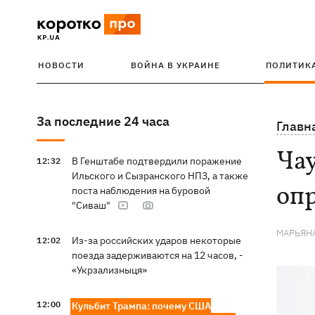
НОВОСТИ
ВОЙНА В УКРАИНЕ
ПОЛИТИК
За последние 24 часа
Главн
Чау
В Генштабе подтвердили поражение
12:32
Ильского и Сызранского НПЗ, а также
оп
поста наблюдения на буровой
"Сиваш"
МАРЬЯН
Из-за российских ударов некоторые
12:02
поезда задерживаются на 12 часов, -
«Укрзализныця»
12:00
Кульбит Трампа: почему США