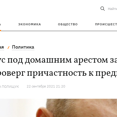
Найт
А
ЭКОНОМИКА
ОБЩЕСТВО
ПРОИСШЕС
ая
Политика
с под домашним арестом з
роверг причастность к пр
22 сентября 2021 21:20
А ПОЛИЩУК