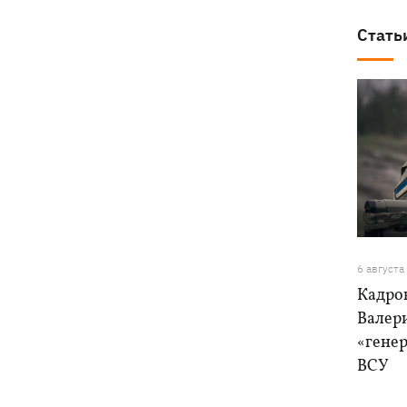
Стать
6 августа
Кадро
Валер
«генер
ВСУ