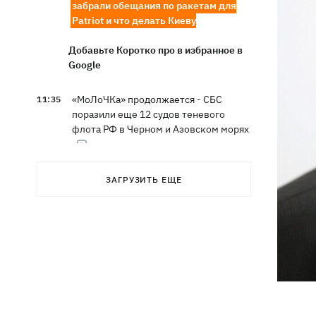
забрали обещания по ракетам для
Patriot и что делать Киеву
Добавьте Коротко про в избранное в
Google
«МоЛоЧКа» продолжается - СБС
11:35
поразили еще 12 судов теневого
флота РФ в Черном и Азовском морях
11:00
Свадьба Роналду: бум в аэропорту
ЗАГРУЗИТЬ ЕЩЕ
имени жениха, 5 детей у алтаря и
интрига с Месси
Энергосистема прошла рекордную
10:58
августовскую жару без отключений, -
Шмыгаль
Ни одной сбитой ракеты - ночью
10:05