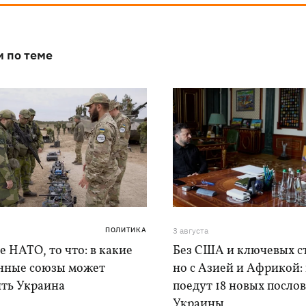
и по теме
ПОЛИТИКА
3 августа
е НАТО, то что: в какие
Без США и ключевых с
нные союзы может
но с Азией и Африкой:
ить Украина
поедут 18 новых послов
Украины