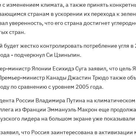
е с изменением климата, а также принять конкрет
вающимся странам в ускорении их перехода к зеле
зал уверенность, что его страна достигнет углерод
тых стран.
й будет жестко контролировать потребление угля в 
года - подчеркнул Си Цзиньпин.
ер-министр Японии Есихидэ Суга заявил, что цель Я
Премьер-министр Канады Джастин Трюдо также объ
году по сравнению с уровнем 2005 года.
дента России Владимира Путина на климатическом с
оллега из Франции Эммануэль Макрон еще продолж
узского лидера на большом экране уже показывали 
 заявил, что Россия заинтересована в активизации