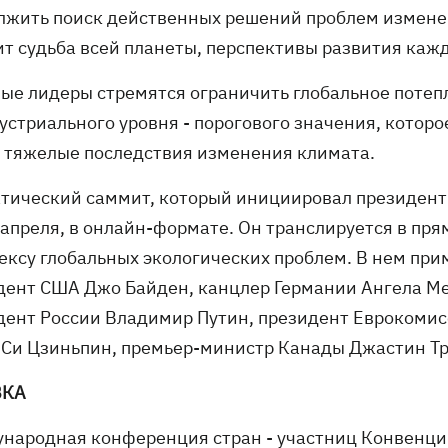
лжить поиск действенных решений проблем изменен
ит судьба всей планеты, перспективы развития каж
ые лидеры стремятся ограничить глобальное потепл
устриального уровня - порогового значения, которо
 тяжелые последствия изменения климата.
тический саммит, который инициировал президент 
 апреля, в онлайн-формате. Он транслируется в пр
ексу глобальных экологических проблем. В нем прим
дент США Джо Байден, канцлер Германии Ангела Ме
дент России Владимир Путин, президент Еврокомис
 Си Цзиньпин, премьер-министр Канады Джастин Тр
ВКА
народная конференция стран - участниц Конвенци