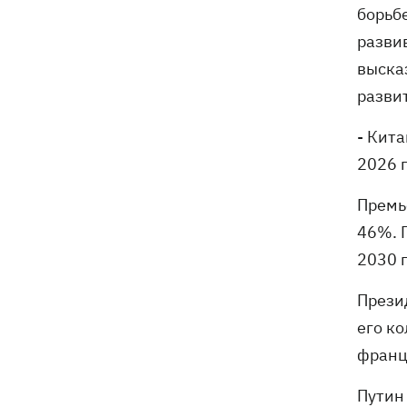
борьб
разви
выска
разви
- Кита
2026 
Премь
46%. 
2030 
Прези
его к
франц
Путин