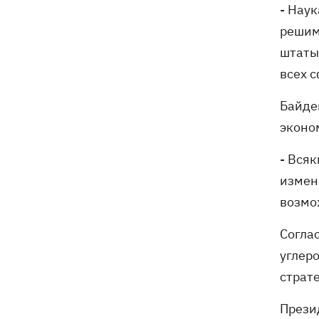
- Нау
решим
штаты
всех с
Байде
эконо
- Всяк
измен
возмож
Согла
углер
страте
Прези