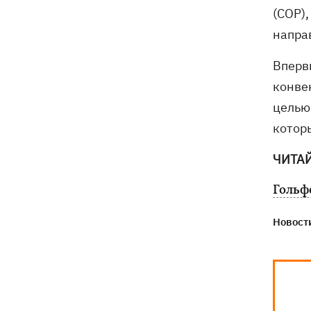
(COP)
напра
Вперв
конве
целью
котор
ЧИТА
Гольф
Новости