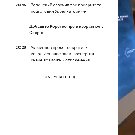
Зеленский озвучил три приоритета
20:46
подготовки Украины к зиме
Добавьте Коротко про в избранное в
Google
Украинцев просят сократить
20:28
использование электроэнергии -
иначе возможны отключения
Тайский футболист погиб от удара
19:50
ЗАГРУЗИТЬ ЕЩЕ
молнии прямо на поле
Совет нацбезопасности утвердил
19:47
План стойкости Киева, - Клименко
Мудрик сыграл за Челси - впервые за
19:19
615 дней