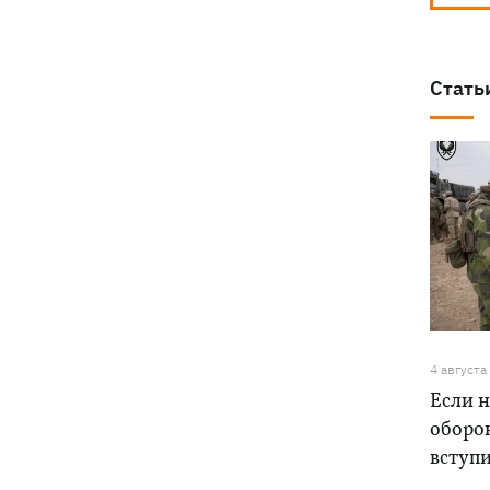
Стать
4 августа
Если н
оборо
вступ