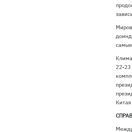
продо
завис
Миров
доинд
самые
Клима
22-23
компл
прези
прези
Китая
СПРА
Между