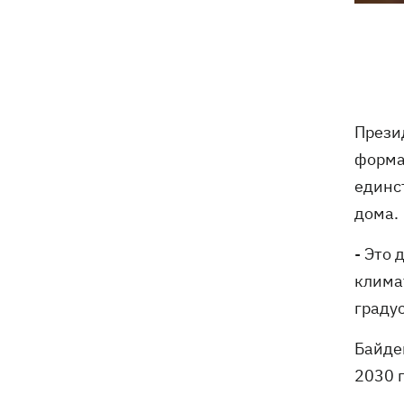
Погода в Украине 6 августа – жара
18:53
отступает, прогнозируют локальные
дожди с грозами
Украина будет уничтожать
18:45
баллистические установки войск РФ,
Прези
- Зеленский
форма
18:27
Гарь, дым и смог после обстрелов:
единс
как защитить себя и близких
дома.
Генштаб опроверг разрушение
18:17
- Это
Бортницкой станции в Киеве после
атак РФ
клима
граду
В МИД отреагировали на резонансное
17:45
заявление Залужного о НАТО - "слова
Байде
вырвали из контекста"
2030 