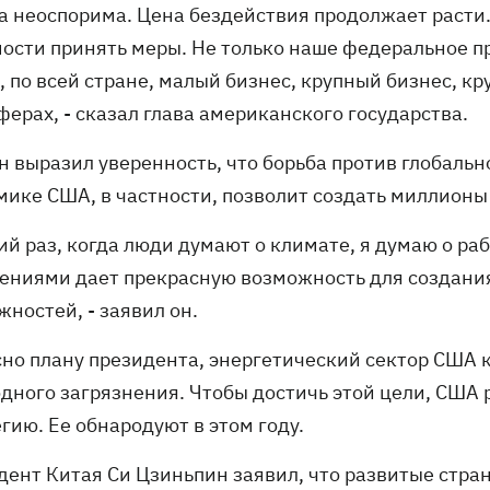
ка неоспорима. Цена бездействия продолжает раст
ости принять меры. Не только наше федеральное пр
, по всей стране, малый бизнес, крупный бизнес, к
ферах, - сказал глава американского государства.
н выразил уверенность, что борьба против глобальн
мике США, в частности, позволит создать миллионы
ий раз, когда люди думают о климате, я думаю о ра
ениями дает прекрасную возможность для создания
ностей, - заявил он.
сно плану президента, энергетический сектор США 
одного загрязнения. Чтобы достичь этой цели, СШ
гию. Ее обнародуют в этом году.
дент Китая Си Цзиньпин заявил, что развитые стра