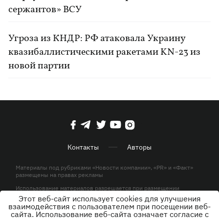
сержантов» ВСУ
Угроза из КНДР: РФ атаковала Украину
квазибаллистическими ракетами KN-23 из
новой партии
Контакты
Авторы
Материалы под рубриками «Новости компании», «PR» и «Факт»
размещены на правах рекламы
Использование материалов разрешается при размещении
активной гиперссылки на KP.UA в первом абзаце.
Этот веб-сайт использует cookies для улучшения
взаимодействия с пользователем при посещении веб-
© ООО «ЮЛАВ МЕДИА»,2026. Все права защищены.
сайта. Использование веб-сайта означает согласие с