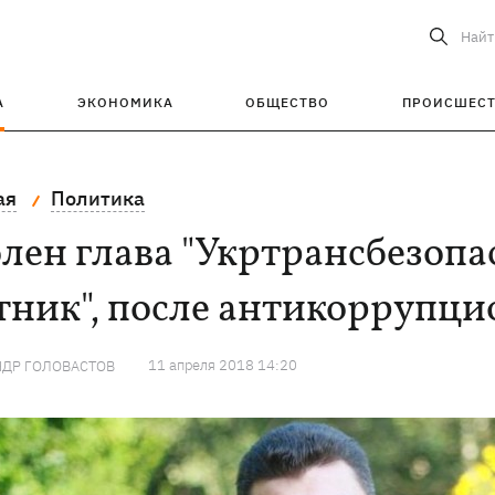
Найт
А
ЭКОНОМИКА
ОБЩЕСТВО
ПРОИСШЕС
ая
Политика
лен глава "Укртрансбезопа
тник", после антикоррупц
11 апреля 2018 14:20
НДР ГОЛОВАСТОВ