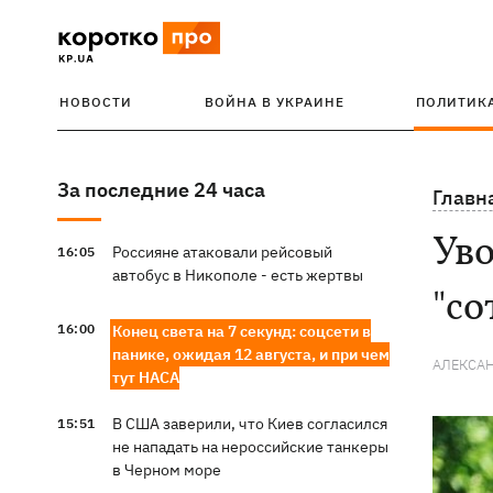
НОВОСТИ
ВОЙНА В УКРАИНЕ
ПОЛИТИК
За последние 24 часа
Главн
Уво
Россияне атаковали рейсовый
16:05
автобус в Никополе - есть жертвы
"со
16:00
Конец света на 7 секунд: соцсети в
панике, ожидая 12 августа, и при чем
АЛЕКСА
тут НАСА
В США заверили, что Киев согласился
15:51
не нападать на нероссийские танкеры
в Черном море