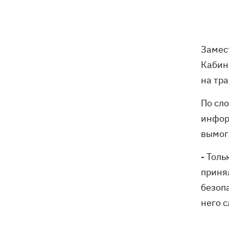
Россияне убили своими дронами
13:01
директора киевской школы, ее мужа
и внука
Замес
13:00
Квас, переживший князей, бочки и
Кабин
кока-колу тоже переживет: почему
украинцы до сих пор любят этот
на тр
напиток
По сл
В Генштабе подтвердили поражение
12:32
инфор
Ильского и Сызранского НПЗ, а также
поста наблюдения на буровой
вымог
"Сиваш"
- Тол
Из-за российских ударов некоторые
12:02
приня
поезда задерживаются на 12 часов, -
безоп
«Укрзализныця»
него 
12:00
Кульбит Трампа: почему США
забрали обещания по ракетам для