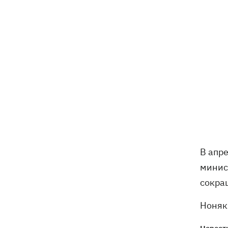
Patriot и что делать Киеву
В апр
минис
сокра
Ноняк