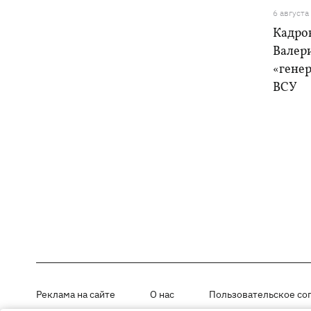
6 августа
Кадро
Валер
«генер
ВСУ
Реклама на сайте
О нас
Пользовательское со