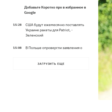
Добавьте Коротко про в избранное в
Google
США будут ежемесячно поставлять
15:28
Украине ракеты для Patriot, -
Зеленский
В Польше опровергли заявления о
15:08
депортации украинцев призывного
возраста — "это популизм"
ЗАГРУЗИТЬ ЕЩЕ
На Буковине задержали мужчину,
14:36
который 11 дней скрывался в лесу
после того, как ранил полицейских
В Киевской области вспыхнул пожар в
14:09
приюте для животных «Сириус» -
погибли 8 собак