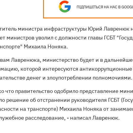
ПІДПИШІТЬСЯ НА НАС В GOOG
титель министра инфраструктуры Юрий Лавренюк на
ет министров уволил с должности главы ГСБТ "Госу
анспорте" Михаила Ноняка.
овам Лавренюка, министерство будет и в дальнейше
мацию, которой интересуются антикоррупционные 
ательстве денег и злоупотреблении полномочиями
ько что правительство одобрило представление ми
ло решение об отстранении руководителя ГСБТ (Гос
асности на транспорте) Михаила Ноняка от занима
служебное расследование, - написал Лавренюк.