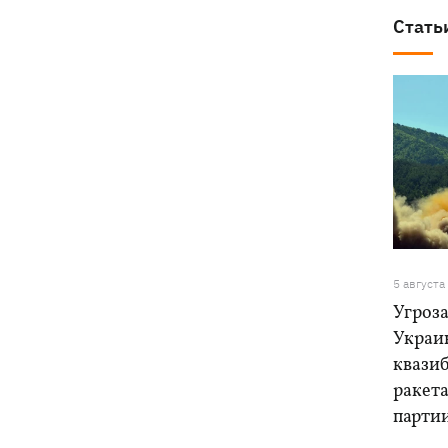
Стать
5 августа
Угроза
Украи
квази
ракет
парти