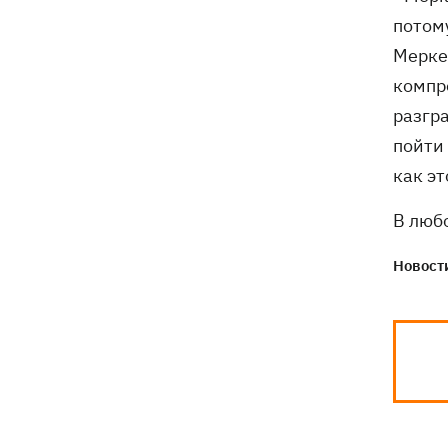
потому
Мерке
компр
разгра
пойти 
как э
В люб
Новости