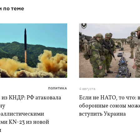
и по теме
ПОЛИТИКА
4 августа
 из КНДР: РФ атаковала
Если не НАТО, то что: 
ну
оборонные союзы мож
баллистическими
вступить Украина
ами KN-23 из новой
и