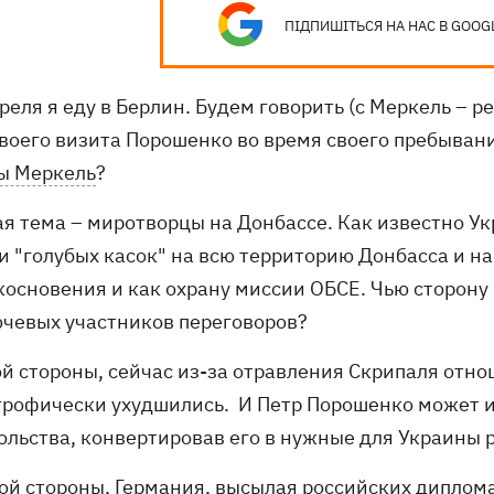
ПІДПИШІТЬСЯ НА НАС В GOOG
реля я еду в Берлин. Будем говорить (с Меркель – р
своего визита Порошенко во время своего пребывани
ы Меркель
?
ая тема – миротворцы на Донбассе. Как известно У
 "голубых касок" на всю территорию Донбасса и на г
косновения и как охрану миссии ОБСЕ. Чью сторону
ючевых участников переговоров?
ой стороны, сейчас из-за отравления Скрипаля отн
трофически ухудшились. И Петр Порошенко может и
ольства, конвертировав его в нужные для Украины 
гой стороны, Германия, высылая российских диплома