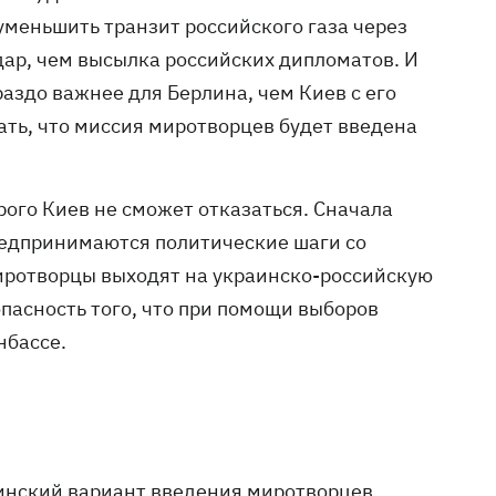
 уменьшить транзит российского газа через
дар, чем высылка российских дипломатов. И
раздо важнее для Берлина, чем Киев с его
ть, что миссия миротворцев будет введена
рого Киев не сможет отказаться. Сначала
предпринимаются политические шаги со
миротворцы выходят на украинско-российскую
опасность того, что при помощи выборов
онбассе.
инский вариант введения миротворцев