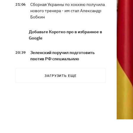
Сборная Украины по хоккею получила
21:06
нового тренера - им стал Александр
Бобкин
Добавьте Коротко про в избранное в
Google
Зеленский поручил подготовить
20:39
против РФ специальную
санкционную операцию
ЗАГРУЗИТЬ ЕЩЕ
Дроны СБУ поразили два корабля ФСБ
20:12
РФ "Балаклава" и "Керчь"
Зеленский подписал указы об
19:40
увольнении еще четырех послов
Сердце не выдержало - в результате
19:19
атаки РФ в приюте на Киевщине