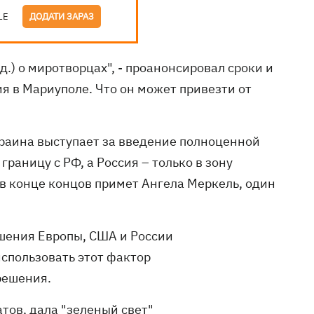
LE
ДОДАТИ ЗАРАЗ
ед.) о миротворцах", - проанонсировал сроки и
я в Мариуполе. Что он может привезти от
краина выступает за введение полноценной
раницу с РФ, а Россия – только в зону
 в конце концов примет Ангела Меркель, один
ошения Европы, США и России
спользовать этот фактор
решения.
тов, дала "зеленый свет"