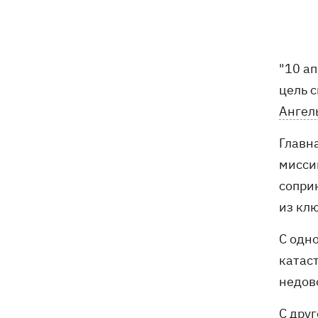
погибли собаки
Российские дроны уничтожили депо
19:15
"Укрпочты" в Павлограде, погибли
"10 ап
сотрудники
цель 
Зеленский учредил новый праздник -
18:43
Ангел
День войск связи и
кибербезопасности ВСУ
Главн
миссии
Украинский кандидат в судьи МКС
18:13
Кишакевич не прошел тест на знание
сопри
языков
из кл
18:05
Кадровая реформа Драпатого:
С одн
Валерий Маркус может стать
катас
«генералом всех сержантов» ВСУ
недов
Оленивка: «Азов», СБУ и Офис
17:58
С дру