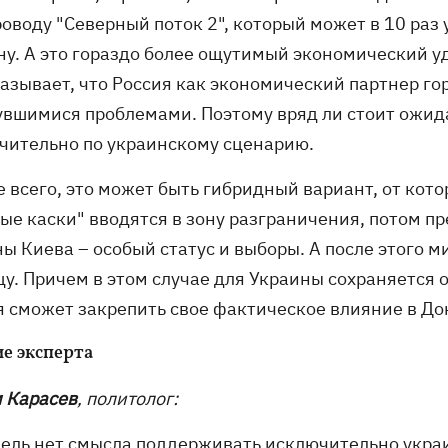
роводу "Северный поток 2", который может в 10 раз
ну. А это гораздо более ощутимый экономический у
азывает, что Россия как экономический партнер го
увшимися проблемами. Поэтому вряд ли стоит ожида
чительно по украинскому сценарию.
 всего, это может быть гибридный вариант, от кото
бые каски" вводятся в зону разграничения, потом 
ны Киева – особый статус и выборы. А после этого 
цу. Причем в этом случае для Украины сохраняется 
я сможет закрепить свое фактическое влияние в Д
е эксперта
 Карасев
, политолог:
кель нет смысла поддерживать исключительно укра