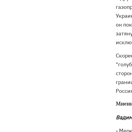
Генпрокурора обнародовали новые
газоп
детали теракта против украинских
военнопленных
Украи
он пок
затян
исклю
Скорее
"голу
сторо
грани
Росси
Мнени
Вадим
- Мер