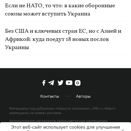
Если не НАТО, то что: в какие оборонные
союзы может вступить Украина
Без США и ключевых стран ЕС, но с Азией и
Африкой: куда поедут 18 новых послов
Украины
Контакты
Авторы
Материалы под рубриками «Новости компании», «PR» и «Факт»
размещены на правах рекламы
Использование материалов разрешается при размещении
активной гиперссылки на KP.UA в первом абзаце.
Этот веб-сайт использует cookies для улучшения