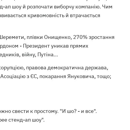
енд-ап шоу й розпочати виборчу компанію. Чим
звивається кривомовність й втрачається
а Шеремети, плівки Онищенко, 270% зростання
ордоном - Президент уникав прямих
дників, війну, Путіна...
 корупцією, правова демократична держава,
 Асоціацію з ЄС, покарання Януковича, тощо;
но свести к простому. "И шо? - и все".
ее стенд-ап шоу".