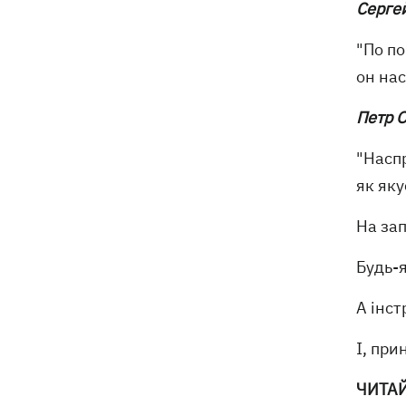
Серге
"По п
он нас
Петр 
"Наспр
як яку
На зап
Будь-я
А інс
І, при
ЧИТА