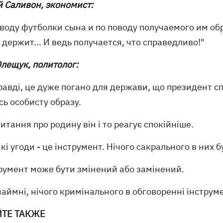
й Саливон, экономист:
оводу футболки сына и по поводу получаемого им об
 держит... И ведь получается, что справедливо!"
Олещук, политолог:
авді, це дуже погано для держави, що президент сп
сь особисту образу.
итання про родину він і то реагує спокійніше.
кі угоди - це інструмент. Нічого сакрального в них 
трумент може бути змінений або замінений.
наймні, нічого кримінального в обговоренні інструм
ЙТЕ ТАКЖЕ