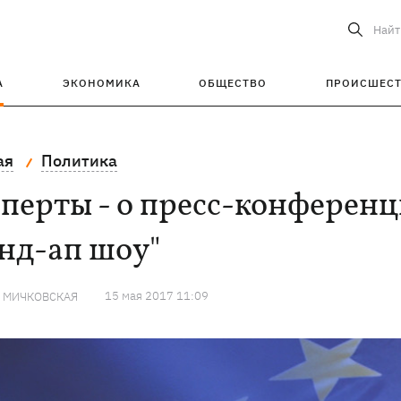
Найт
А
ЭКОНОМИКА
ОБЩЕСТВО
ПРОИСШЕС
ая
Политика
перты - о пресс-конферен
нд-ап шоу"
15 мая 2017 11:09
Я МИЧКОВСКАЯ