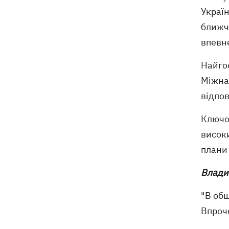
Україн
ближче
впевне
Найго
Міжна
відпов
Ключов
високи
плани 
Влади
"В общ
Впроч