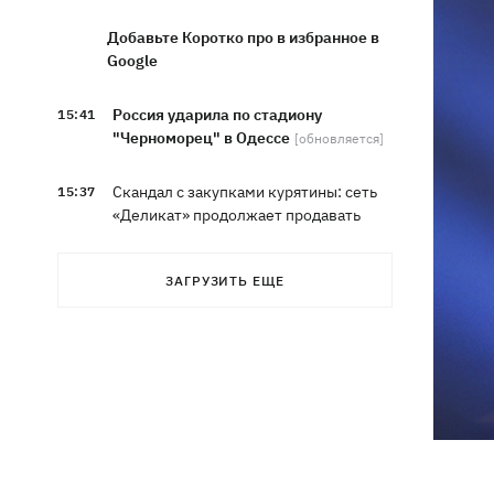
Добавьте Коротко про в избранное в
Google
Россия ударила по стадиону
15:41
"Черноморец" в Одессе
[обновляется]
Скандал с закупками курятины: сеть
15:37
«Деликат» продолжает продавать
продукцию птицефабрики,
обвиняемой в экологическом
ЗАГРУЗИТЬ ЕЩЕ
терроре
Синоптики рассказали, какие области
15:25
в выходные накроют грозы с градом
София Ротару показалась с букетами
15:00
цветов в день 79-летия