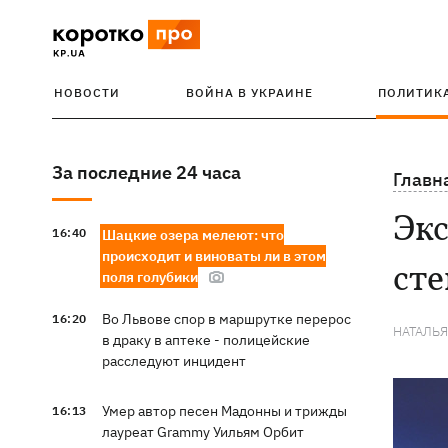
НОВОСТИ
ВОЙНА В УКРАИНЕ
ПОЛИТИК
За последние 24 часа
Главн
Экс
16:40
Шацкие озера мелеют: что
происходит и виноваты ли в этом
сте
поля голубики
Во Львове спор в маршрутке перерос
16:20
НАТАЛЬ
в драку в аптеке - полицейские
расследуют инцидент
Умер автор песен Мадонны и трижды
16:13
лауреат Grammy Уильям Орбит