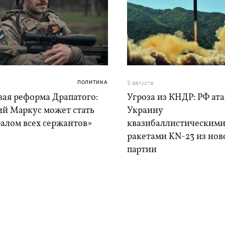
ПОЛИТИКА
5 августа
вая реформа Драпатого:
Угроза из КНДР: РФ ат
ий Маркус может стать
Украину
алом всех сержантов»
квазибаллистическим
ракетами KN-23 из нов
партии