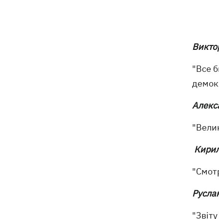
В Ивано-Франковске работники
13:58
"Новой почты" толкали собаку
шваброй, - реакция компании
Викто
Известный украинский бренд попал в
13:33
скандал из-за рекламы с
«малороссом» в новой коллекции
"Все 
демок
Наталья Денисенко стала соведущей
13:30
"Холостяка"
Алекс
Число жертв атаки на Киев 5 августа
13:26
"Велик
возросло
Кирил
В Николаевской области во время
12:54
"Смот
купания в море подорвался 45-летний
мужчина
Русла
"Звіту