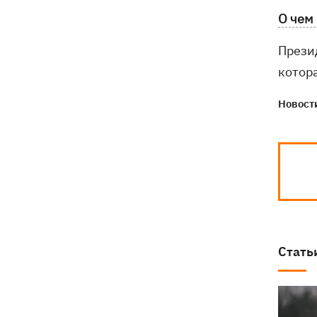
О чем
Прези
котора
Новости
Стать