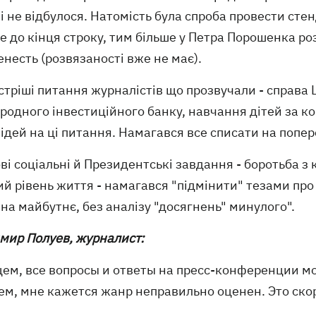
і не відбулося. Натомість була спроба провести ст
 до кінця строку, тим більше у Петра Порошенка ро
несть (розвязаності вже не має).
стріші питання журналістів що прозвучали - справ
родного інвестиційного банку, навчання дітей за к
ідей на ці питання. Намагався все списати на попере
і соціальні й Президентські завдання - боротьба з
й рівень життя - намагався "підмінити" тезами про
на майбутнє, без аналізу "досягнень" минулого".
мир Полуев, журналист:
ем, все вопросы и ответы на пресс-конференции мож
ем, мне кажется жанр неправильно оценен. Это скор