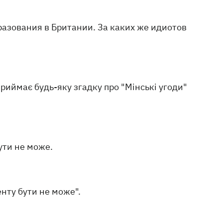
разования в Британии. За каких же идиотов
риймає будь-яку згадку про "Мінські угоди"
бути не може.
енту бути не може".