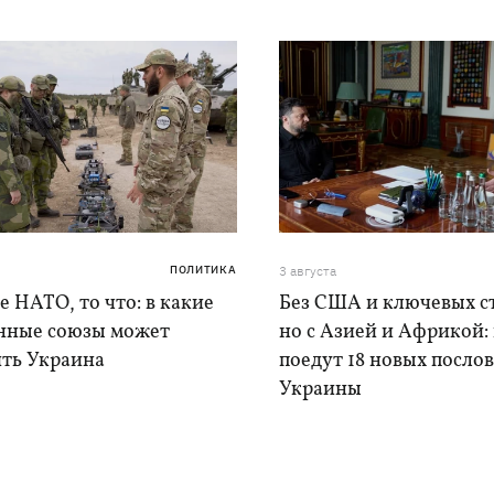
ПОЛИТИКА
3 августа
е НАТО, то что: в какие
Без США и ключевых с
нные союзы может
но с Азией и Африкой:
ить Украина
поедут 18 новых послов
Украины