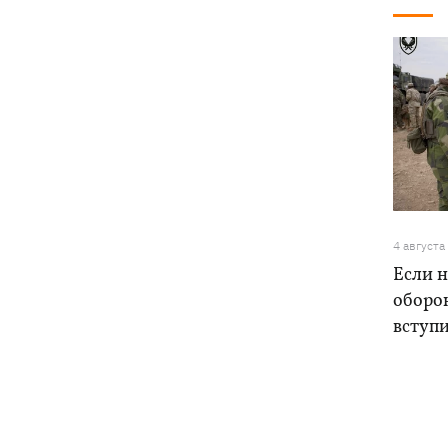
4 августа
Если н
оборо
вступ