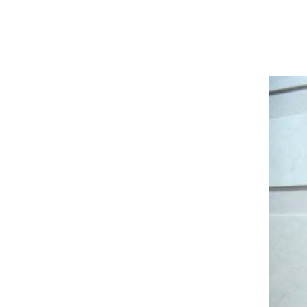
Мудрик сыграл за Челси - впервые за
19:19
615 дней
Погода в Украине 6 августа – жара
18:53
отступает, прогнозируют локальные
дожди с грозами
Украина будет уничтожать
18:45
баллистические установки войск РФ,
- Зеленский
18:27
Гарь, дым и смог после обстрелов:
как защитить себя и близких
Генштаб опроверг разрушение
18:17
Бортницкой станции в Киеве после
атак РФ