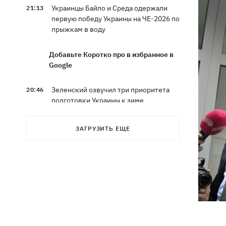
Украинцы Байло и Среда одержали
21:13
первую победу Украины на ЧЕ-2026 по
прыжкам в воду
Добавьте Коротко про в избранное в
Google
Зеленский озвучил три приоритета
20:46
подготовки Украины к зиме
Украинцев просят сократить
20:28
ЗАГРУЗИТЬ ЕЩЕ
использование электроэнергии -
иначе возможны отключения
Тайский футболист погиб от удара
19:50
молнии прямо на поле
Совет нацбезопасности утвердил
19:47
План стойкости Киева, - Клименко