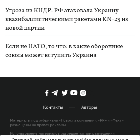
Угроза из КНДР: РФ атаковала Украину
квазибаллистическими ракетами KN-23 из
новой партии
Если не НАТО, то что: в какие оборонные
союзы может вступить Украина
Контакты
Авторы
Материалы под рубриками «Новости компании», «PR» и «Факт»
размещены на правах рекламы
Использование материалов разрешается при размещении
активной гиперссылки на KP.UA в первом абзаце.