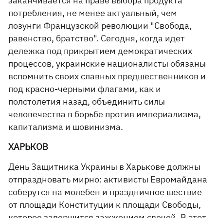
заканчивается на праве выбора продукта
потребления, не менее актуальный, чем
лозунги Французской революции "Свобода,
равенство, братство". Сегодня, когда идет
дележка под прикрытием демократических
процессов, украинские националисты обязаны
вспомнить своих славных предшественников и
под красно-черными флагами, как и
полстолетия назад, объединить силы
человечества в борьбе против империализма,
капитализма и шовинизма.
ХАРЬКОВ
День Защитника Украины в Харькове должны
отпраздновать мирно: активисты Евромайдана
соберутся на молебен и праздничное шествие
от площади Конституции к площади Свободы,
которое завершится зажжением свечей. В этот