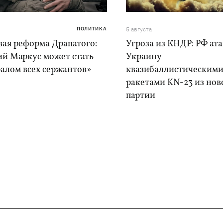
ПОЛИТИКА
5 августа
вая реформа Драпатого:
Угроза из КНДР: РФ ат
ий Маркус может стать
Украину
алом всех сержантов»
квазибаллистическим
ракетами KN-23 из нов
партии