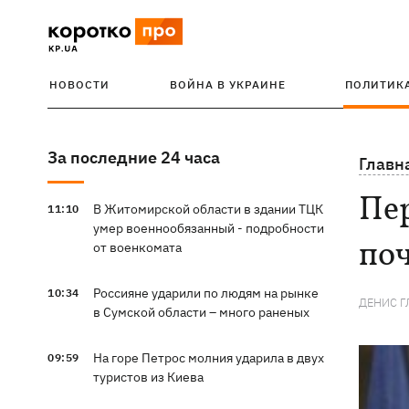
НОВОСТИ
ВОЙНА В УКРАИНЕ
ПОЛИТИК
За последние 24 часа
Главн
Пе
В Житомирской области в здании ТЦК
11:10
умер военнообязанный - подробности
поч
от военкомата
Россияне ударили по людям на рынке
10:34
ДЕНИС Г
в Сумской области – много раненых
На горе Петрос молния ударила в двух
09:59
туристов из Киева