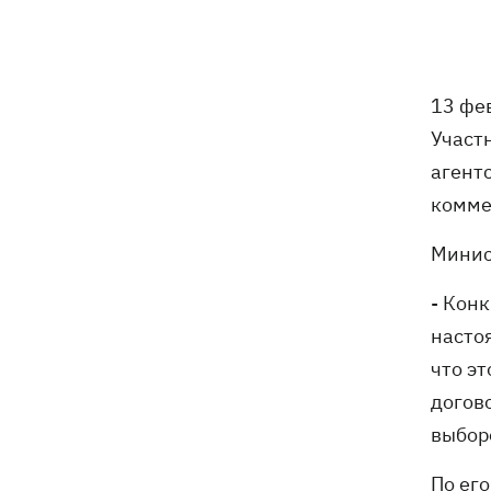
оружия для Украины на самолете
"Руслан", возле которого нашли дрон
Федоров заявил, что продолжает
07:27
13 фе
переговоры с Маском об
использовании Starlink на территории
Участ
РФ
агент
комме
07:00
5000 гривен на первоклассника: все,
что нужно знать о «Пакунке
Минис
школяра» в 2026 году
- Конк
07:00
В госпитализации отказать: что не
так с приказом Минздрава и какие
насто
теперь критерии для лечения в
что э
стационаре
догов
Обзывал бандеровцами и выгонял из
06:57
выбор
Польши: в Гданьске поляк избил
соотечественников, приняв их за
По его