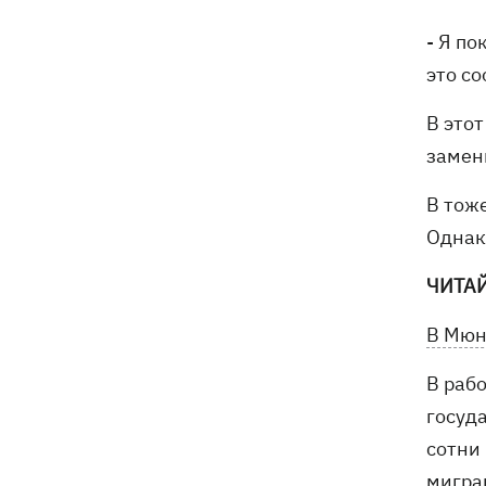
украинцев
- Я по
это с
В это
замен
В тож
Однак
ЧИТА
В Мюн
В раб
госуд
сотни
мигра