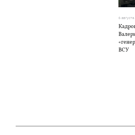
6 августа
Кадро
Валер
«генер
ВСУ