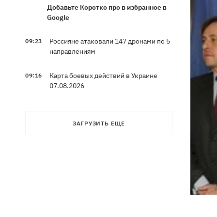
Добавьте Коротко про в избранное в
Google
Россияне атаковали 147 дронами по 5
09:23
направлениям
Карта боевых действий в Украине
09:16
07.08.2026
Путин может напасть на НАТО до
09:07
завершения войны в Украине -
ЗАГРУЗИТЬ ЕЩЕ
разведка США для WSJ
Взрывы в Крыму и удары в 1700 км от
08:49
границы: горят аэродром
«Гвардейское» и Wildberries в
Екатеринбурге
МВД Германии опровергло наличие
07:51