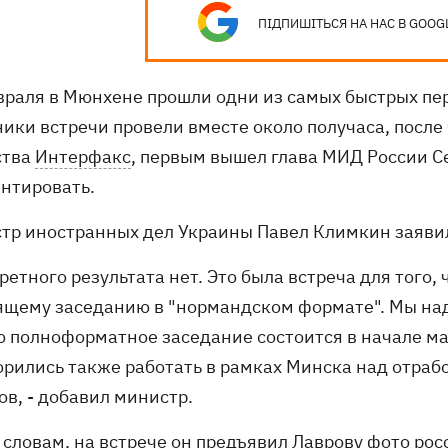
ПІДПИШІТЬСЯ НА НАС В GOOG
враля в Мюнхене прошли одни из самых быстрых пе
ники встречи провели вместе около получаса, посл
ства
Интерфакс
, первым вышел глава МИД России Се
нтировать.
тр иностранных дел Украины Павел Климкин заявил,
ретного результата нет. Это была встреча для того
ящему заседанию в "нормандском формате". Мы над
то полноформатное заседание состоится в начале ма
орились также работать в рамках Минска над отра
ов, - добавил министр.
 словам, на встрече он предъявил Лаврову фото рос