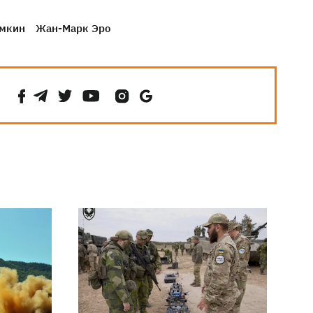
имкин
Жан-Марк Эро