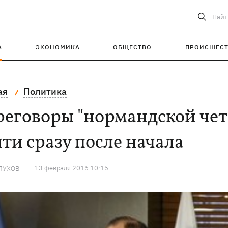
Найт
А
ЭКОНОМИКА
ОБЩЕСТВО
ПРОИСШЕС
ая
Политика
реговоры "нормандской чет
ти сразу после начала
13 февраля 2016 10:16
ЛУХОВ