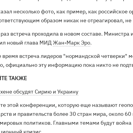
казал несколько фото, как пример, как российское 
оответствующим образом никак не отреагировал, не 
т раз встреча проходила в новом составе. Министр
ил новый глава МИД
Жан-Марк Эро
.
е время встреча лидеров "нормандской четверки" мо
о, официально эту информацию пока никто не подт
ЙТЕ ТАКЖЕ
хене обсудят Сирию и Украину
оте этой конференции, которую еще называют геоп
арств и правительств более 30 стран мира, около 6
 мировых политиков. Главными темами будут война 
ционный кризис.