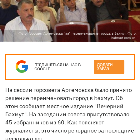
Фото: Горсовет Артемовска "за" переименование города в Бахмут. Фото:
bahmut.com.ua.
ПІДПИШІТЬСЯ НА НАС В
ДОДАТИ
GOOGLE
ЗАРАЗ
На сессии горсовета Артемовска было принято
решение переименовать город в Бахмут. Об
этом сообщает местное издание
"Вечерний
Бахмут"
. На заседании совета присутствовало
45 избранников из 60. Как поясняют
журналисты, это число рекордное за последние
несколько лет.