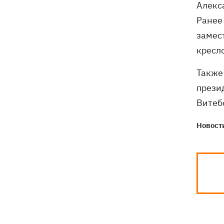
Алекс
Ранее
замес
кресл
Также
прези
Витеб
Новости