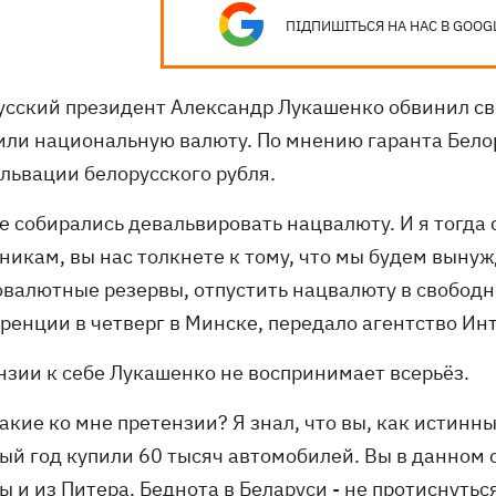
ПІДПИШІТЬСЯ НА НАС В GOOG
усский президент Александр Лукашенко обвинил сво
или национальную валюту. По мнению гаранта Бело
альвации белорусского рубля.
е собирались девальвировать нацвалюту. И я тогда с
никам, вы нас толкнете к тому, что мы будем выну
овалютные резервы, отпустить нацвалюту в свободно
ренции в четверг в Минске, передало агентство Ин
нзии к себе Лукашенко не воспринимает всерьёз.
какие ко мне претензии? Я знал, что вы, как истинн
й год купили 60 тысяч автомобилей. Вы в данном сл
 и из Питера. Беднота в Беларуси - не протиснуться