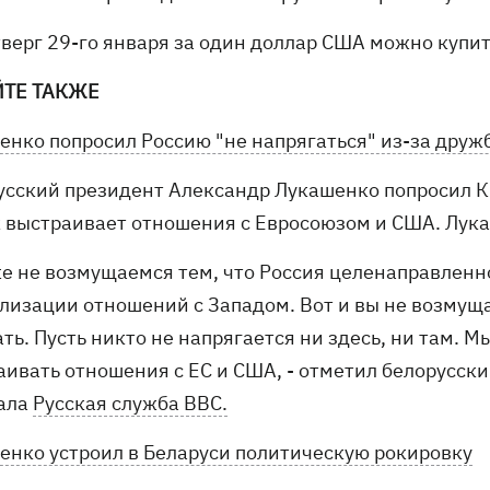
тверг 29-го января за один доллар США можно купит
ЙТЕ ТАКЖЕ
енко попросил Россию "не напрягаться" из-за друж
усский президент Александр Лукашенко попросил Кр
 выстраивает отношения с Евросоюзом и США. Лука
же не возмущаемся тем, что Россия целенаправленн
лизации отношений с Западом. Вот и вы не возмуща
ать. Пусть никто не напрягается ни здесь, ни там.
аивать отношения с ЕС и США, - отметил белорусски
ала
Русская служба ВВС.
енко устроил в Беларуси политическую рокировку