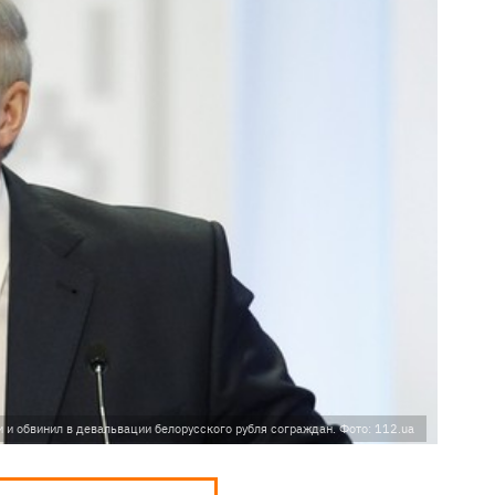
 и обвинил в девальвации белорусского рубля сограждан. Фото: 112.ua