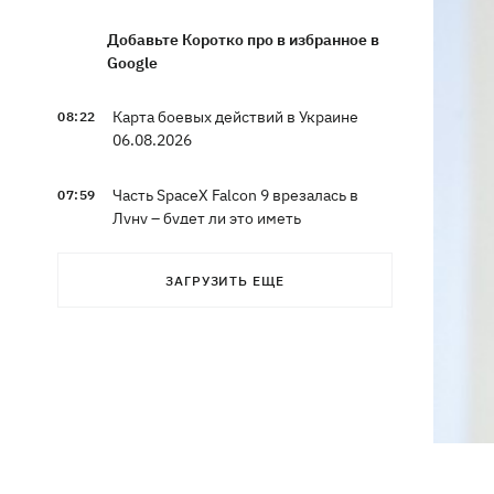
Добавьте Коротко про в избранное в
Google
Карта боевых действий в Украине
08:22
06.08.2026
Часть SpaceX Falcon 9 врезалась в
07:59
Луну – будет ли это иметь
последствия для Земли
ЗАГРУЗИТЬ ЕЩЕ
Эксводий «LeМаршрутки» Богдан
07:33
Богданович уже не в реанимации –
подробности от Леси Никитюк
07:00
Жулька ждет щенков, а хозяин –
любовь: как живет переселенец с
курами и «Жигулями»