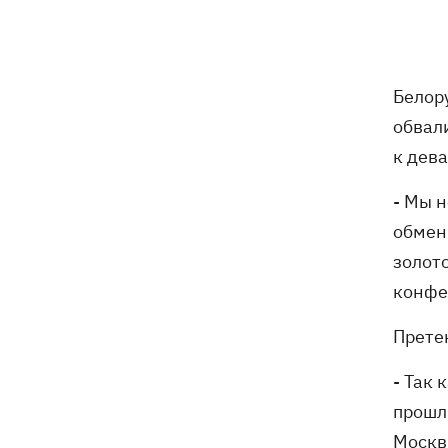
07:00
В армии - до пенсии. Почему в
Украине не снижают предельный
возраст мобилизации
Украинские прыгуны завоевали
06:58
Белор
«золото» чемпионата Европы-2026
обвал
к дев
Трамп поссорился с Хегсетом из-за
06:29
дефицита ракет для войны с Ираном, -
- Мы н
WP
обмен
6 августа - Преображение Господне,
05:30
золот
что сегодня нельзя делать, все об
конфе
этом дне
Прете
5 августа
- Так 
В Грузии произошел масштабный
21:43
прошлы
блекаут - уже третий раз за две
недели
Москвы