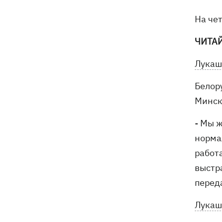
На че
ЧИТА
Лукаш
Белор
Минск
- Мы 
норма
работ
выстр
перед
Лукаш