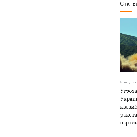
Стать
5 августа
Угроза
Украи
квази
ракет
парти