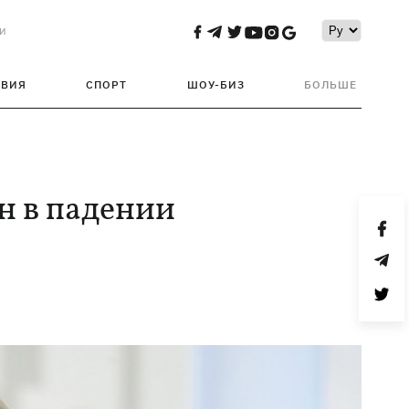
и
ТВИЯ
СПОРТ
ШОУ-БИЗ
БОЛЬШЕ
н в падении