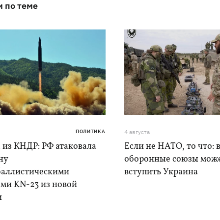
и по теме
ПОЛИТИКА
4 августа
 из КНДР: РФ атаковала
Если не НАТО, то что: 
ну
оборонные союзы мож
баллистическими
вступить Украина
ами KN-23 из новой
и