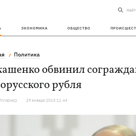
Найт
А
ЭКОНОМИКА
ОБЩЕСТВО
ПРОИСШЕС
ая
Политика
кашенко обвинил согражда
орусского рубля
29 января 2015 11:44
 ЛУЧЕНКО