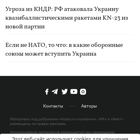
Угроза из КНДР: РФ атаковала Украину
квазибаллистическими ракетами KN-23 из
новой партии
Если не НАТО, то что: в какие оборонные
союзы может вступить Украина
Контакты
Авторы
Материалы под рубриками «Новости компании», «PR» и «Факт»
размещены на правах рекламы
Использование материалов разрешается при размещении
активной гиперссылки на KP.UA в первом абзаце.
Этот веб-сайт использует cookies для улучшения