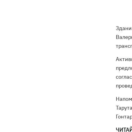
В Будапеште после обмеления Дуная
19:16
подняли со дна мотоцикл вермахта и
останки двух солдат
Здани
19:00
Анекдоты и мемы недели: прилеты-
прилеты, идите на болота и
Валер
украинский Джеймс Бонд с
транс
кабачками
Актив
Тысяча незаконно списанных мужчин
18:53
- суд заключил под стражу экс-
предл
начальника Мукачевского ТЦК
согла
прове
Дроны ВСУ поразили 10
18:48
электроподстанций, 6 судов
Напом
"теневого флота" и базу ФСБ в Крыму
Тарута
Навроцкий в годовщину своего
18:20
Гонтар
президентства пообещал
поддерживать Украину в борьбе с РФ
ЧИТА