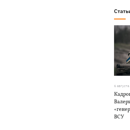
Стать
6 августа
Кадро
Валер
«генер
ВСУ