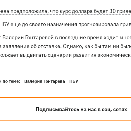
рева предположила, что курс доллара будет 30 грив
 НБУ еще до своего назначения прогнозировала гри
г
Валерии Гонтаревой
в последние время ходит много
 заявление об отставке. Однако, как бы там ни было
должает выдвигать сценарии развития экономическ
 по теме:
Валерия Гонтарева
НБУ
Подписывайтесь на нас в соц. сетях