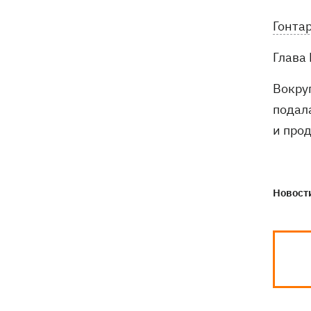
Гонта
Глава
Вокру
подала
и про
Новости