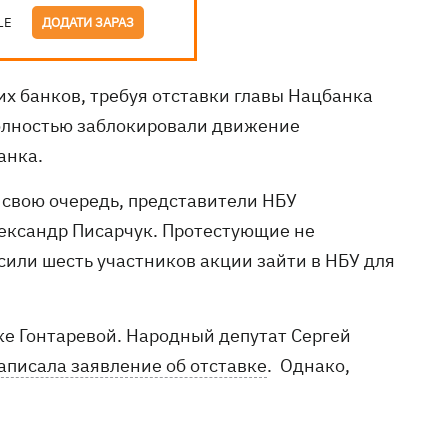
LE
ДОДАТИ ЗАРАЗ
х банков, требуя отставки главы Нацбанка
олностью заблокировали движение
анка.
 свою очередь, представители НБУ
ександр Писарчук. Протестующие не
сили шесть участников акции зайти в НБУ для
ке Гонтаревой. Народный депутат Сергей
аписала заявление об отставке
. Однако,