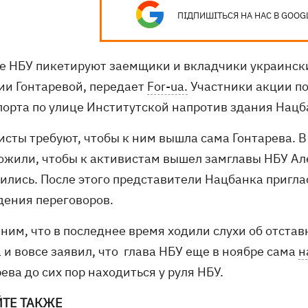
ПІДПИШІТЬСЯ НА НАС В GOOG
е НБУ пикетируют заемщики и вкладчики украински
ии Гонтаревой, передает
For-ua.
Участники акции п
порта по улице Институтской напротив здания Нацб
исты требуют, чтобы к ним вышла сама Гонтарева. В
ожили, чтобы к активистам вышел замглавы НБУ Ал
сились. После этого представители Нацбанка пригла
дения переговоров.
ним, что в последнее время ходили слухи об отстав
 и вовсе заявил, что глава НБУ еще в ноябре сама
н
ева до сих пор находиться у руля НБУ.
ЙТЕ ТАКЖЕ