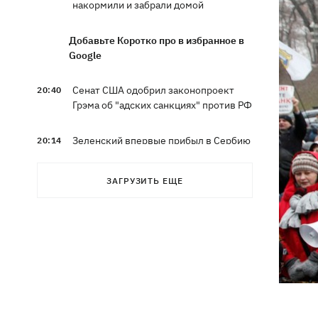
накормили и забрали домой
Добавьте Коротко про в избранное в
Google
Сенат США одобрил законопроект
20:40
Грэма об "адских санкциях" против РФ
Зеленский впервые прибыл в Сербию
20:14
и рассказал о целях визита
ЗАГРУЗИТЬ ЕЩЕ
Во Львове ввели карантинные
20:04
ограничения из-за обнаружения
бешенства у кота
Украина и Польша завершили
19:49
эксгумацию жертв Волынской
трагедии в двух селах на Волыни