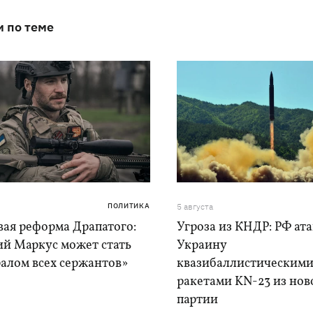
и по теме
ПОЛИТИКА
5 августа
вая реформа Драпатого:
Угроза из КНДР: РФ ат
ий Маркус может стать
Украину
алом всех сержантов»
квазибаллистическим
ракетами KN-23 из нов
партии