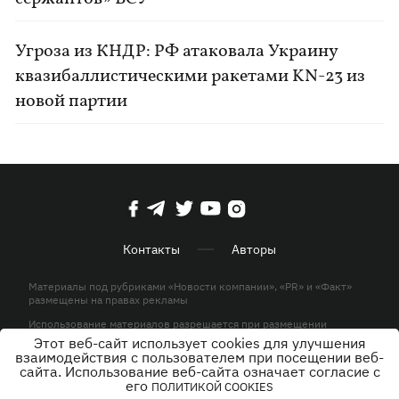
Угроза из КНДР: РФ атаковала Украину
квазибаллистическими ракетами KN-23 из
новой партии
Контакты
Авторы
Материалы под рубриками «Новости компании», «PR» и «Факт»
размещены на правах рекламы
Использование материалов разрешается при размещении
активной гиперссылки на KP.UA в первом абзаце.
Этот веб-сайт использует cookies для улучшения
взаимодействия с пользователем при посещении веб-
© ООО «ЮЛАВ МЕДИА»,2026. Все права защищены.
сайта. Использование веб-сайта означает согласие с
его
ПОЛИТИКОЙ COOKIES