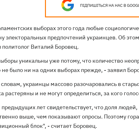
ПІДПИШІТЬСЯ НА НАС В GOOG
рламентских выборах этого года любые социологич
ну электоральных предпочтений украинцев. Об это
л политолог Виталий Боровец.
 выборы уникальны уже потому, что количество нео
 не было ни на одних выборах прежде, - заявил Бор
о словам, украинцы массово разочаровались в стары
а растеряны и не могут определиться, за кого голос
т предыдущих лет свидетельствует, что доля людей
твенно выше, чем показывают опросы. Поэтому гора
зиционный блок", - считает Боровец.