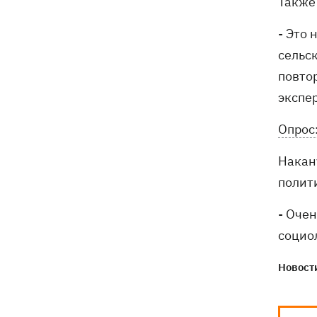
Также 
президентства пообещал
поддерживать Украину в борьбе с РФ
- Это
сельс
повто
экспер
Опрос
Накан
полит
- Оче
социо
Новости