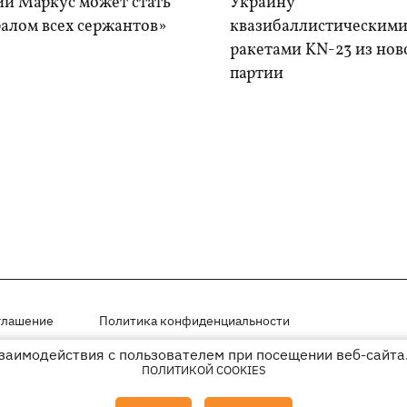
ий Маркус может стать
Украину
алом всех сержантов»
квазибаллистическим
ракетами KN-23 из нов
партии
глашение
Политика конфиденциальности
взаимодействия с пользователем при посещении веб-сайта.
мещены на правах рекламы
ПОЛИТИКОЙ COOKIES
иперссылки на KP.UA в первом абзаце.