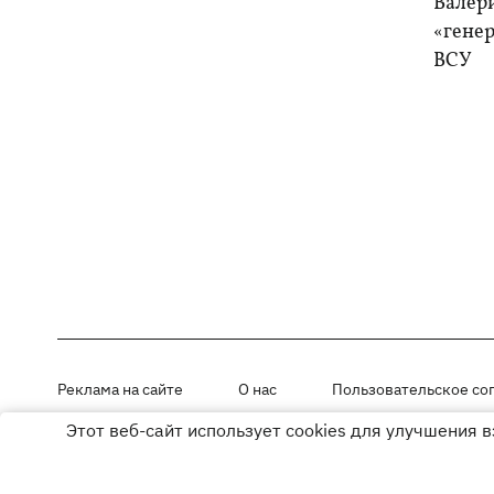
Валер
«генер
ВСУ
Реклама на сайте
О нас
Пользовательское со
Этот веб-сайт использует cookies для улучшения 
Материалы под рубриками «Новости компании», «PR» и «Факт» раз
Использование материалов разрешается при размещении активной г
© ООО «ЮЛАВ МЕДИА»,2026. Все права защищены.