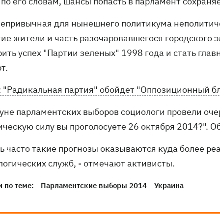
по его словам, шансы попасть в парламент сохраняе
 непривычная для нынешнего политикума неполитич
кие жители и часть разочаровавшегося городского э
рить успех "Партии зеленых" 1998 года и стать гла
т.
: "Радикальная партия" обойдет "Оппозиционный б
уне парламентских выборов социологи провели очер
ическую силу вы проголосуете 26 октября 2014?". О
нь часто такие прогнозы оказываются куда более р
логических служб, - отмечают активисты.
 по теме:
Парламентские выборы 2014
Украина