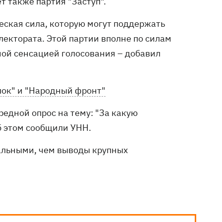
т также партия "Заступ".
еская сила, которую могут поддержать
лектората. Этой партии вполне по силам
вной сенсацией голосования – добавил
лок" и "Народный фронт"
едной опрос на тему: "За какую
б этом сообщили УНН.
еальными, чем выводы крупных