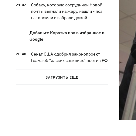
Собаку, которую сотрудники Новой
21:02
почты выгнали на жару, нашли - пса
накормили и забрали домой
Добавьте Коротко про в избранное в
Google
Сенат США одобрил законопроект
20:40
Грэма об "адских санкциях" против РФ
Зеленский впервые прибыл в Сербию
20:14
ЗАГРУЗИТЬ ЕЩЕ
и рассказал о целях визита
Во Львове ввели карантинные
20:04
ограничения из-за обнаружения
бешенства у кота
Украина и Польша завершили
19:49
эксгумацию жертв Волынской