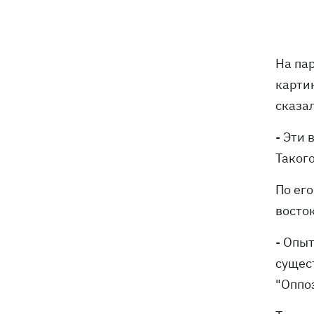
трагедии в двух селах на Волыни
В Будапеште после обмеления Дуная
19:16
подняли со дна мотоцикл вермахта и
На па
останки двух солдат
карти
19:00
сказа
Анекдоты и мемы недели: прилеты-
прилеты, идите на болота и
украинский Джеймс Бонд с
- Эти
кабачками
Такого
Тысяча незаконно списанных мужчин
18:53
По ег
- суд заключил под стражу экс-
начальника Мукачевского ТЦК
восток
- Опы
Дроны ВСУ поразили 10
18:48
электроподстанций, 6 судов
сущес
"теневого флота" и базу ФСБ в Крыму
"Оппо
Навроцкий в годовщину своего
18:20