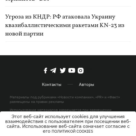
Угроза из КНДР: РФ атаковала Украину
квазибаллистическими ракетами KN-23 из
новой партии
Контакты
Авторы
Материалы под рубриками «Новости компании», «PR» и «Факт»
размещены на правах рекламы
Использование материалов разрешается при размещении
активной гиперссылки на KP.UA в первом абзаце.
Этот веб-сайт использует cookies для улучшения
взаимодействия с пользователем при посещении веб-
© ООО «ЮЛАВ МЕДИА»,2026. Все права защищены.
сайта. Использование веб-сайта означает согласие с
его
ПОЛИТИКОЙ COOKIES