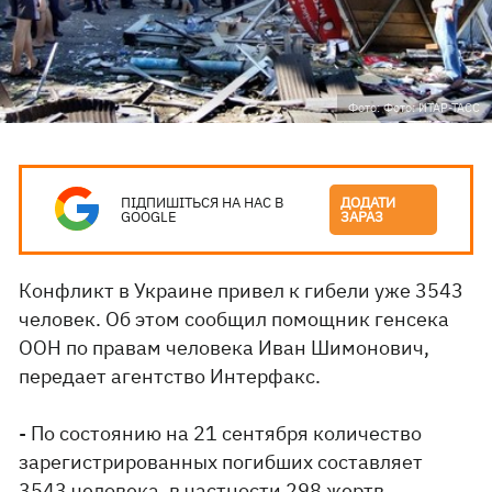
Фото: Фото: ИТАР-ТАСС
ПІДПИШІТЬСЯ НА НАС В
ДОДАТИ
GOOGLE
ЗАРАЗ
Конфликт
в
Украине
привел
к гибели
уже
3543
человек.
Об этом
сообщил
помощник
генсека
ООН
по правам человека
Иван
Шимонович
,
передает агентство Интерфакс.
- По состоянию
на 21
сентября количество
зарегистрированных
погибших составляет
3543
человека, в частности
298
жертв