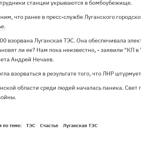
отрудники станции укрываются в бомбоубежище.
ним, что ранее в пресс-службе Луганского городско
е.
7:00 взорвана Луганская ТЭС. Она обеспечивала эле
новят ли ее? Нам пока неизвестно, - заявили "КП в
вета Андрей Нечаев.
гла взорваться в результате того, что ЛНР штурмуе
нской области среди людей началась паника. Свет п
войны.
 по теме:
ТЭС
Счастье
Луганская ТЭС