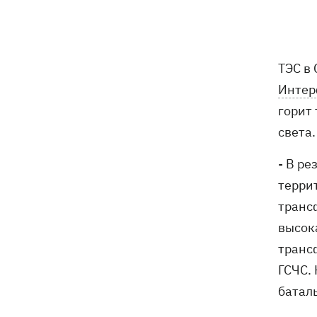
В Будапеште после обмеления Дуная
19:16
подняли со дна мотоцикл вермахта и
останки двух солдат
ТЭС в
19:00
Анекдоты и мемы недели: прилеты-
прилеты, идите на болота и
Инте
украинский Джеймс Бонд с
горит
кабачками
света.
Тысяча незаконно списанных мужчин
18:53
- суд заключил под стражу экс-
- В ре
начальника Мукачевского ТЦК
терри
транс
Дроны ВСУ поразили 10
18:48
электроподстанций, 6 судов
высок
"теневого флота" и базу ФСБ в Крыму
транс
ГСЧС.
Навроцкий в годовщину своего
18:20
президентства пообещал
батал
поддерживать Украину в борьбе с РФ