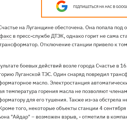
ПІДПИШІТЬСЯ НА НАС В GOOG
 Счастье на Луганщине обесточена. Она попала под 
рфакс
в пресс-службе ДТЭК, однако горит не сама ст
 трансформатор. Отключение станции привело к тому
зультате боевых действий возле города Счастье в 1
торию Луганской ТЭС. Один снаряд повредил трансф
форматорное масло. Электростанция автоматическ
ая температура горения масла не позволяют члена
форматору для его тушения. Также из-за обстрела 
 Кроме того, некоторые объекты станции 4 сентяб
ьона "Айдар" – возможен взрыв, - отметили в компа