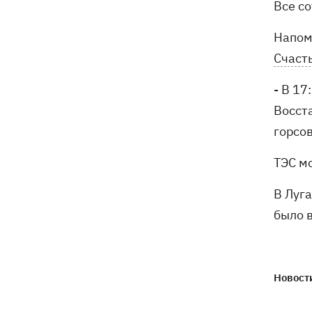
Все с
Напом
Счасть
- В 1
Восста
горсо
ТЭС мо
В Луга
было 
Новости