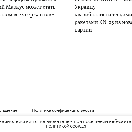
ий Маркус может стать
Украину
алом всех сержантов»
квазибаллистическим
ракетами KN-23 из нов
партии
глашение
Политика конфиденциальности
взаимодействия с пользователем при посещении веб-сайта.
мещены на правах рекламы
ПОЛИТИКОЙ COOKIES
иперссылки на KP.UA в первом абзаце.