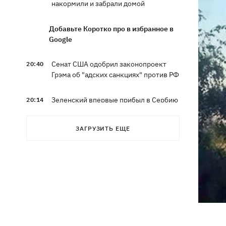
накормили и забрали домой
Добавьте Коротко про в избранное в
Google
Сенат США одобрил законопроект
20:40
Грэма об "адских санкциях" против РФ
Зеленский впервые прибыл в Сербию
20:14
и рассказал о целях визита
ЗАГРУЗИТЬ ЕЩЕ
Во Львове ввели карантинные
20:04
ограничения из-за обнаружения
бешенства у кота
Украина и Польша завершили
19:49
эксгумацию жертв Волынской
трагедии в двух селах на Волыни