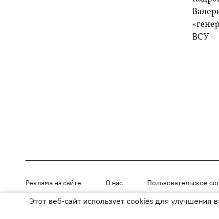
Валер
«генер
ВСУ
Реклама на сайте
О нас
Пользовательское со
Этот веб-сайт использует cookies для улучшения 
Материалы под рубриками «Новости компании», «PR» и «Факт» раз
Использование материалов разрешается при размещении активной г