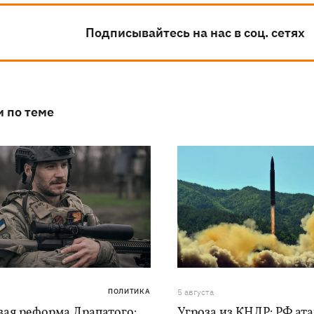
Подписывайтесь на нас в соц. сетях
и по теме
ПОЛИТИКА
5 августа
вая реформа Драпатого:
Угроза из КНДР: РФ ат