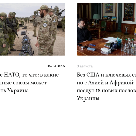
ПОЛИТИКА
3 августа
е НАТО, то что: в какие
Без США и ключевых с
нные союзы может
но с Азией и Африкой:
ить Украина
поедут 18 новых послов
Украины