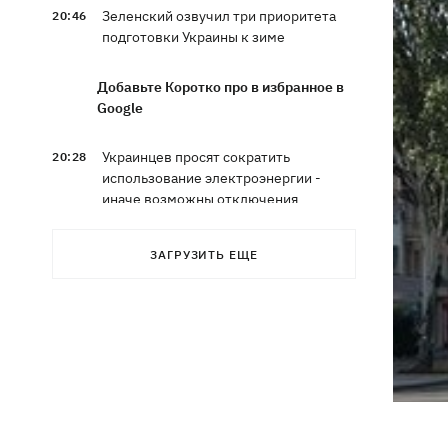
Зеленский озвучил три приоритета
20:46
подготовки Украины к зиме
Добавьте Коротко про в избранное в
Google
Украинцев просят сократить
20:28
использование электроэнергии -
иначе возможны отключения
Тайский футболист погиб от удара
19:50
ЗАГРУЗИТЬ ЕЩЕ
молнии прямо на поле
Совет нацбезопасности утвердил
19:47
План стойкости Киева, - Клименко
Мудрик сыграл за Челси - впервые за
19:19
615 дней