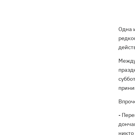
Погода в Украине 6 августа – жара
18:53
отступает, прогнозируют локальные
дожди с грозами
Одна и
Украина будет уничтожать
18:45
редкос
баллистические установки войск РФ,
- Зеленский
дейст
18:27
Гарь, дым и смог после обстрелов:
Между
как защитить себя и близких
празд
суббо
Генштаб опроверг разрушение
18:17
Бортницкой станции в Киеве после
прини
атак РФ
Впроче
В МИД отреагировали на резонансное
17:45
заявление Залужного о НАТО - "слова
- Пер
вырвали из контекста"
дончан
никто