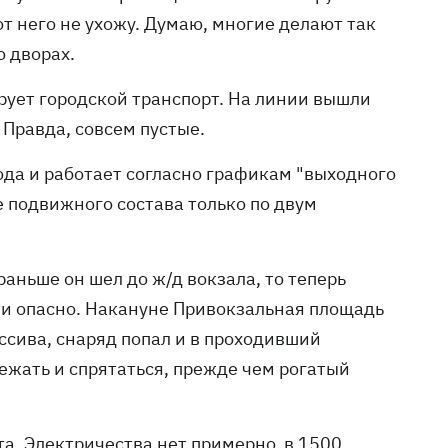
т него не ухожу. Думаю, многие делают так
о дворах.
сирует городской транспорт. На линии вышли
 Правда, совсем пустые.
да и работает согласно графикам "выходного
ие подвижного состава только по двум
аньше он шел до ж/д вокзала, то теперь
дти опасно. Накануне Привокзальная площадь
ссива, снаряд попал и в проходивший
бежать и спрятаться, прежде чем рогатый
ета. Электричества нет примерно в 1500