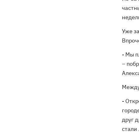
частн
недел
Уже з
Впроче
- Мы п
– побр
Алекс
Между 
- Отк
город
друг д
стали