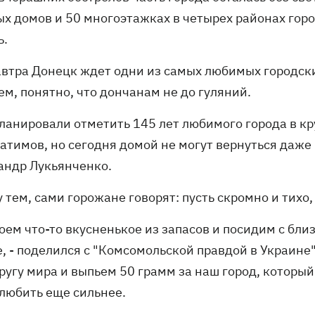
ых домов и 50 многоэтажках в четырех районах горо
ь.
автра Донецк ждет одни из самых любимых городски
м, понятно, что дончанам не до гуляний.
ланировали отметить 145 лет любимого города в кру
атимов, но сегодня домой не могут вернуться даже 
андр Лукьянченко.
тем, сами горожане говорят: пусть скромно и тихо,
роем что-то вкусненькое из запасов и посидим с бл
е, - поделился с "Комсомольской правдой в Украине
ругу мира и выпьем 50 грамм за наш город, который
 любить еще сильнее.