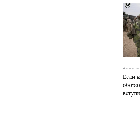
4 августа
Если н
оборо
вступ