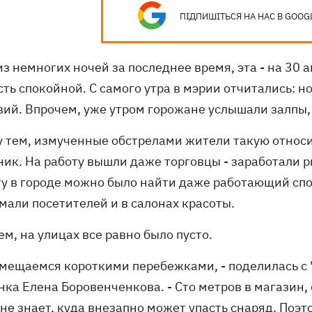
ПІДПИШІТЬСЯ НА НАС В GOOG
з немногих ночей за последнее время, эта - на 30 
ть спокойной. С самого утра в мэрии отчитались: н
вий. Впрочем, уже утром горожане услышали залпы, 
 тем, измученные обстрелами жители такую относ
ник. На работу вышли даже торговцы - заработали 
ту в городе можно было найти даже работающий сп
мали посетителей и в салонах красоты.
м, на улицах все равно было пусто.
емещаемся короткими перебежками, - поделилась с
ка Елена Боровенченкова. - Сто метров в магазин, 
 не знает, куда внезапно может упасть снаряд. Поэ