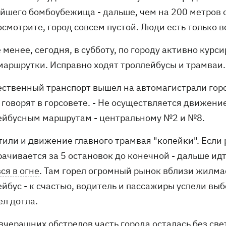
йшего бомбоубежища - дальше, чем на 200 метров о
осмотрите, город совсем пустой. Люди есть только в
 менее, сегодня, в субботу, по городу активно кур
маршрутки. Исправно ходят троллейбусы и трамваи.
ественный транспорт вышел на автомагистрали горо
- говорят в горсовете. - Не осуществляется движен
ейбусным маршрутам - центральному №2 и №8.
или и движение главного трамвая "копейки". Если р
рачивается за 5 остановок до конечной - дальше и
ся в огне
. Там горел огромный рынок вблизи жилма
ейбус - к счастью, водитель и пассажиры успели вы
ел дотла.
 вчерашних обстрелов часть города осталась без св