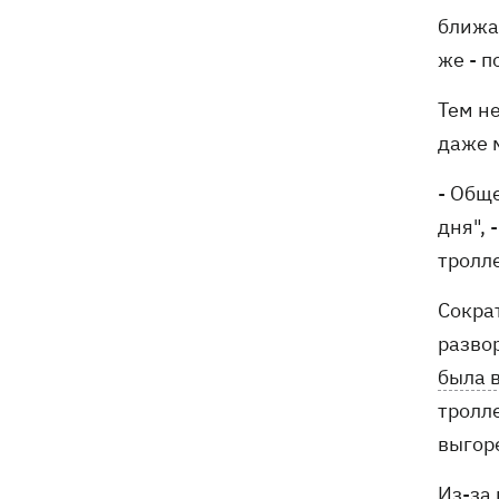
ближа
же - п
Тем не
даже 
- Общ
дня", 
тролл
Сократ
разво
была в
тролл
выгор
Из-за