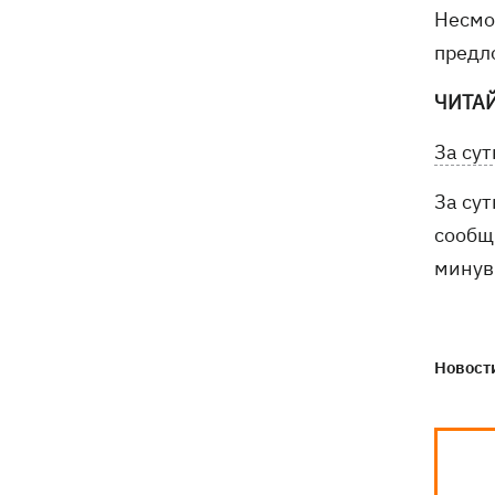
Несмо
предл
ЧИТА
За сут
За су
сообщ
минув
Новости