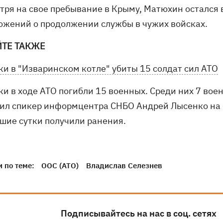
тря на свое пребывание в Крыму, Матюхин остался 
ожений о продолжении службы в чужих войсках.
ЙТЕ ТАКЖЕ
ки в "Изваринском котле" убиты 15 солдат сил АТО
тки в ходе АТО погибли 15 военных. Среди них 7 во
ил спикер информцентра СНБО Андрей Лысенко на 
шие сутки получили ранения.
 по теме:
ООС (АТО)
Владислав Селезнев
Подписывайтесь на нас в соц. сетях