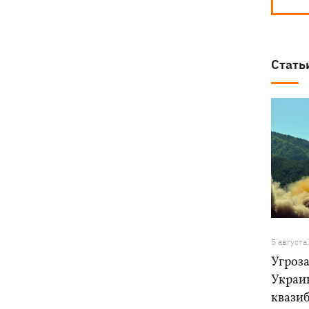
Стать
5 августа
Угроза
Украи
квази