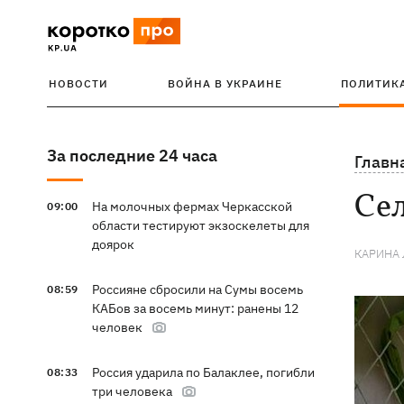
НОВОСТИ
ВОЙНА В УКРАИНЕ
ПОЛИТИК
За последние 24 часа
Главн
Сел
На молочных фермах Черкасской
09:00
области тестируют экзоскелеты для
доярок
КАРИНА
Россияне сбросили на Сумы восемь
08:59
КАБов за восемь минут: ранены 12
человек
Россия ударила по Балаклее, погибли
08:33
три человека