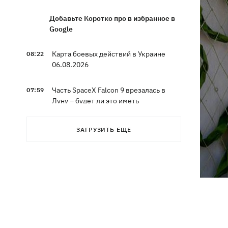
Добавьте Коротко про в избранное в
Google
Карта боевых действий в Украине
08:22
06.08.2026
Часть SpaceX Falcon 9 врезалась в
07:59
Луну – будет ли это иметь
последствия для Земли
ЗАГРУЗИТЬ ЕЩЕ
Эксводий «LeМаршрутки» Богдан
07:33
Богданович уже не в реанимации –
подробности от Леси Никитюк
07:00
Жулька ждет щенков, а хозяин –
любовь: как живет переселенец с
курами и «Жигулями»