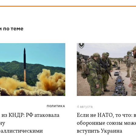
и по теме
ПОЛИТИКА
4 августа
 из КНДР: РФ атаковала
Если не НАТО, то что: 
ну
оборонные союзы мож
баллистическими
вступить Украина