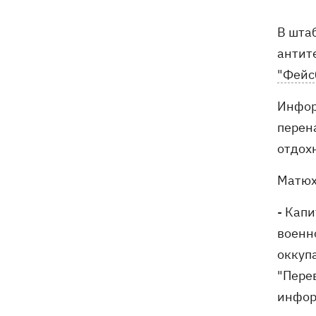
07:00
В армии - до пенсии. Почему в
Украине не снижают предельный
В шта
возраст мобилизации
антит
Украинские прыгуны завоевали
06:58
"Фейс
«золото» чемпионата Европы-2026
Инфор
Трамп поссорился с Хегсетом из-за
06:29
перен
дефицита ракет для войны с Ираном, -
WP
отдох
6 августа - Преображение Господне,
05:30
Матюх
что сегодня нельзя делать, все об
этом дне
- Кап
военн
5 августа
оккуп
"Пере
В Грузии произошел масштабный
21:43
блекаут - уже третий раз за две
инфор
недели