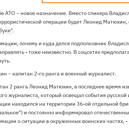
бе АТО – новое назначение. Вместо спикера Владис
еррористической операции будет Леонид Матюхин,
буке"
.
мации, почему и куда делся подполковник Владислав
аправлять - тоже неизвестно. В соцсетях предполаг
нуть.
ин – капитан 2-го ранга и военный журналист.
итан 2 ранга Леонид Матюхин, в последнее время из
ого журналиста, который освещал события русской 
ации находился на территории 36-ой отдельной бри
вальное") и постоянно информировал отечественны
мации о ситуации в окруженных воинских частях, -