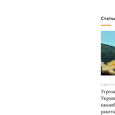
Стать
5 августа
Угроза
Украи
квази
ракет