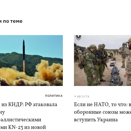
и по теме
ПОЛИТИКА
4 августа
 из КНДР: РФ атаковала
Если не НАТО, то что: 
ну
оборонные союзы мож
баллистическими
вступить Украина
ами KN-23 из новой