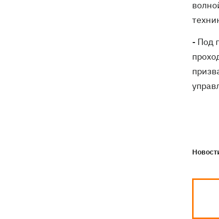
волно
техник
- Под
прохо
призв
управ
Новости