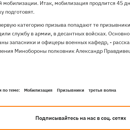
й мобилизации. Итак, мобилизация продлится 45 дне
у подготовят.
 первую категорию призыва попадают те призывники
дили службу в армии, в десантных войсках. Основно
аны запасники и офицеры военных кафедр, - расск
ления Минобороны полковник Александр Правдиве
 по теме:
Мобилизация
Призывники
третья волна
Подписывайтесь на нас в соц. сетях