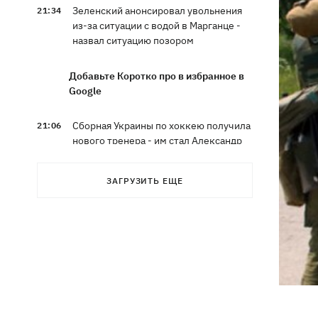
Зеленский анонсировал увольнения
21:34
из-за ситуации с водой в Марганце -
назвал ситуацию позором
Добавьте Коротко про в избранное в
Google
Сборная Украины по хоккею получила
21:06
нового тренера - им стал Александр
Бобкин
ЗАГРУЗИТЬ ЕЩЕ
Зеленский поручил подготовить
20:39
против РФ специальную
санкционную операцию
Дроны СБУ поразили два корабля ФСБ
20:12
РФ "Балаклава" и "Керчь"
Зеленский подписал указы об
19:40