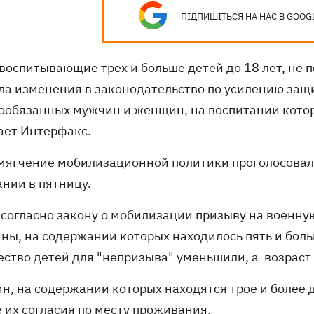
ПІДПИШІТЬСЯ НА НАС В GOOG
 воспитывающие трех и больше детей до 18 лет, не
ла изменения в законодательство по усилению защ
ообязанных мужчин и женщин, на воспитании которых
ает
Интерфакс
.
смягчение мобилизационной политики проголосовал
ании в пятницу.
 согласно закону о мобилизации призыву на военн
ны, на содержании которых находилось пять и больш
ество детей для "непризыва" уменьшили, а возраст
, на содержании которых находятся трое и более де
 их согласия по месту проживания.