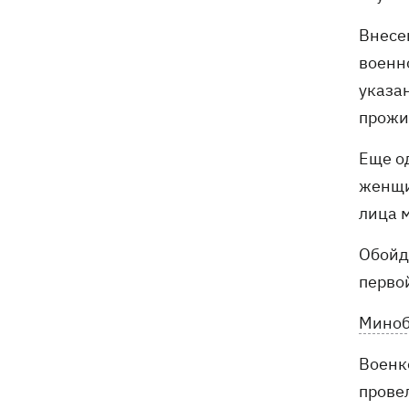
«генералом всех сержантов» ВСУ
Внесе
военн
указан
прожи
Еще о
женщи
лица м
Обойд
перво
Миноб
Военк
прове