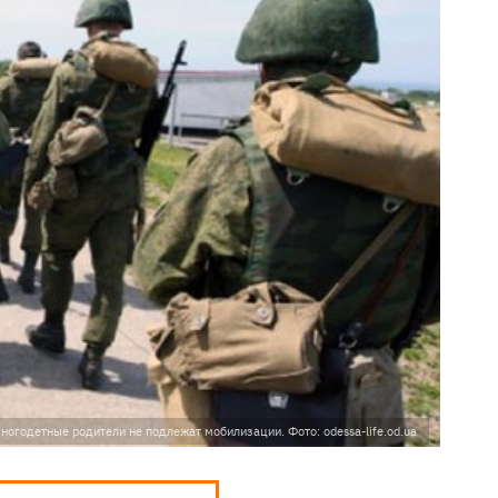
ногодетные родители не подлежат мобилизации. Фото: odessa-life.od.ua