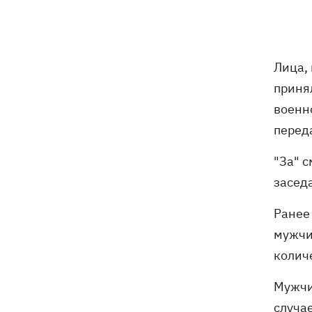
увольнении еще четырех послов
Сердце не выдержало - в результате
19:19
атаки РФ в приюте на Киевщине
Лица,
погибли собаки
приня
Российские дроны уничтожили депо
19:15
военн
"Укрпочты" в Павлограде, погибли
перед
сотрудники
"За" 
Зеленский учредил новый праздник -
18:43
День войск связи и
засед
кибербезопасности ВСУ
Ранее
Украинский кандидат в судьи МКС
18:13
мужчи
Кишакевич не прошел тест на знание
колич
языков
Мужчин
18:05
Кадровая реформа Драпатого:
случае
Валерий Маркус может стать