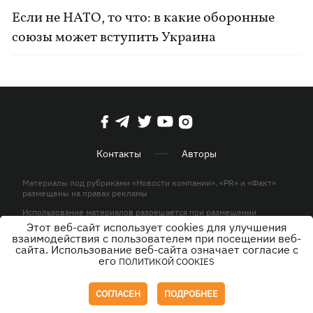
Если не НАТО, то что: в какие оборонные
союзы может вступить Украина
Контакты
Авторы
Материалы под рубриками «Новости компании», «PR» и «Факт»
размещены на правах рекламы
Использование материалов разрешается при размещении
активной гиперссылки на KP.UA в первом абзаце.
Этот веб-сайт использует cookies для улучшения
взаимодействия с пользователем при посещении веб-
© ООО «ЮЛАВ МЕДИА»,2026. Все права защищены.
сайта. Использование веб-сайта означает согласие с
его
ПОЛИТИКОЙ COOKIES
Дизайн
СОГЛАСЕН
ПОДРОБНЕЕ