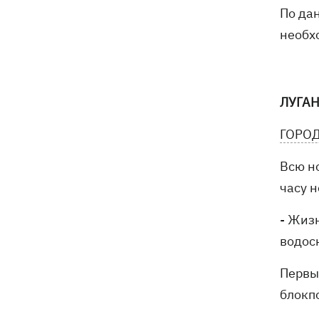
По да
необх
ЛУГА
ГОРОД
Всю но
часу н
- Жиз
водос
Первы
блокпо