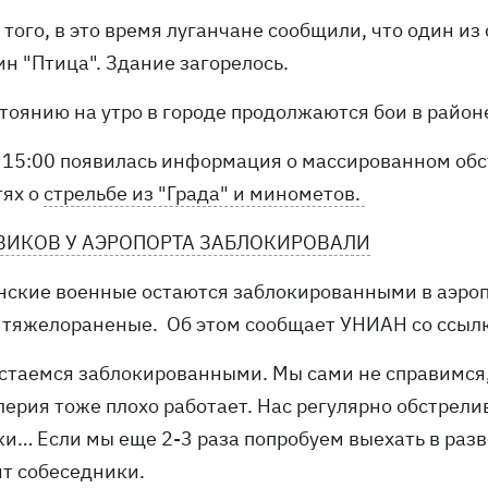
того, в это время луганчане сообщили, что один из
н "Птица". Здание загорелось.
стоянию на утро в городе продолжаются бои в район
 15:00 появилась информация о массированном обс
тях о
стрельбе из "Града" и минометов.
ВИКОВ У АЭРОПОРТА ЗАБЛОКИРОВАЛИ
нские военные остаются заблокированными в аэропо
и тяжелораненые. Об этом сообщает УНИАН со ссылк
остаемся заблокированными. Мы сами не справимся,
лерия тоже плохо работает. Нас регулярно обстрел
и… Если мы еще 2-3 раза попробуем выехать в разве
ят собеседники.