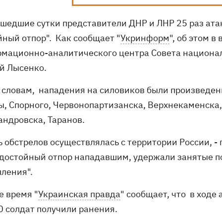
ошедшие сутки представители ДНР и ЛНР 25 раз ата
йный отпор". Как сообщает "
Укринформ
", об этом 
мационно-аналитического центра Совета национал
й Лысенко.
о словам, нападения на силовиков были произведен
ы, Спорного, Червонопартизанска, Верхнекаменска,
андровска, Таранов.
ть обстрелов осуществлялась с территории России, 
 достойный отпор нападавшим, удержали занятые п
пления".
е время "
Украинская правда
" сообщает, что в ходе
0 солдат получили ранения.