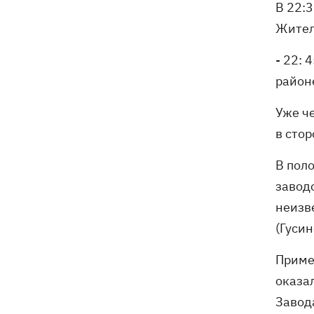
В 22:
Жител
- 22:
районе
Уже че
в сто
В пол
завод
неизв
(Гусин
Приме
оказа
Завод