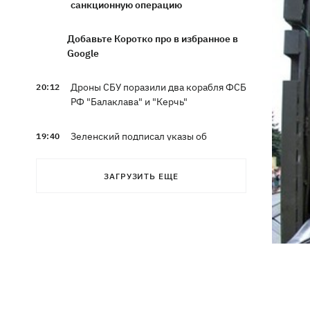
санкционную операцию
Добавьте Коротко про в избранное в
Google
Дроны СБУ поразили два корабля ФСБ
20:12
РФ "Балаклава" и "Керчь"
Зеленский подписал указы об
19:40
увольнении еще четырех послов
ЗАГРУЗИТЬ ЕЩЕ
Сердце не выдержало - в результате
19:19
атаки РФ в приюте на Киевщине
погибли собаки
Российские дроны уничтожили депо
19:15
"Укрпочты" в Павлограде, погибли
сотрудники