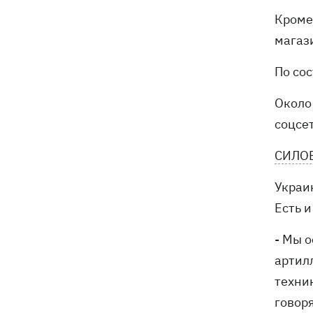
Кроме 
магази
По со
Около
соцсе
СИЛО
Украи
Есть 
- Мы 
артил
техник
говор