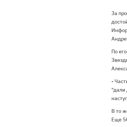
Зеленский учредил новый праздник -
18:43
День войск связи и
За пр
кибербезопасности ВСУ
досто
Украинский кандидат в судьи МКС
18:13
Инфор
Кишакевич не прошел тест на знание
Андре
языков
По ег
18:05
Кадровая реформа Драпатого:
Звезд
Валерий Маркус может стать
«генералом всех сержантов» ВСУ
Алекс
- Час
Оленивка: «Азов», СБУ и Офис
17:58
Генпрокурора обнародовали новые
"дали
детали теракта против украинских
насту
военнопленных
В то ж
В Польше осквернили могилы УПА -
17:50
Еще 5
посольство требует расследования