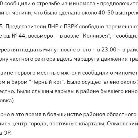
30 сообщили о стрельбе из миномета - предположите
и отметили, что было сделано около 40-50 выстрел
 45. Представители ЛНР с ПЗРК свободно перемещаю
 сш № 44, восьмеро — в возле "Коллизея", - сообщи
рез пятнадцать минут после этого - в 23:00 - в ра
рону частного сектора вдоль маршрута движения тра
овине первого местные ижтели сообщили о миномет
ом и баром "Черный кот". Было осуществлено около
естно. Были слышны взрывы в районе бывшего кино
овка).
рно в это время в большинстве районов областного 
лись центр города, восточные кварталы, Ольховский
а ОР.