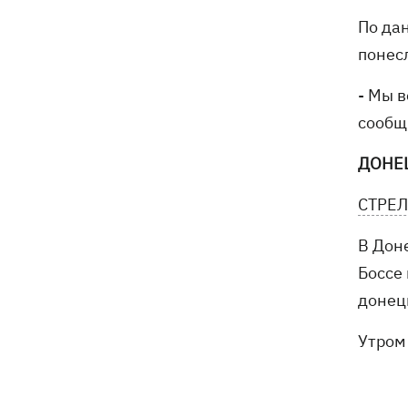
По да
понес
- Мы в
сообщ
ДОНЕ
СТРЕЛ
В Дон
Боссе
донец
Утром