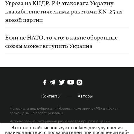
Угроза из КНДР: РФ атаковала Украину
квазибаллистическими ракетами KN-23 из
новой партии
Если не НАТО, то что: в какие оборонные
союзы может вступить Украина
Контакты
Авторы
Материалы под рубриками «Новости компании», «PR» и «Факт»
размещены на правах рекламы
Использование материалов разрешается при размещении
активной гиперссылки на KP.UA в первом абзаце.
Этот веб-сайт использует cookies для улучшения
взаимодействия с пользователем при посещении веб-
© ООО «ЮЛАВ МЕДИА»,2026. Все права защищены.