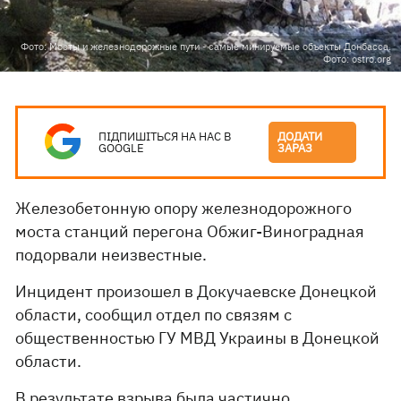
Фото: Мосты и железнодорожные пути - самые минируемые объекты Донбасса.
Фото: ostro.org
ПІДПИШІТЬСЯ НА НАС В
ДОДАТИ
GOOGLE
ЗАРАЗ
Железобетонную опору железнодорожного
моста станций перегона Обжиг-Виноградная
подорвали неизвестные.
Инцидент произошел в Докучаевске Донецкой
области, сообщил отдел по связям с
общественностью ГУ МВД Украины в Донецкой
области.
В результате взрыва была частично