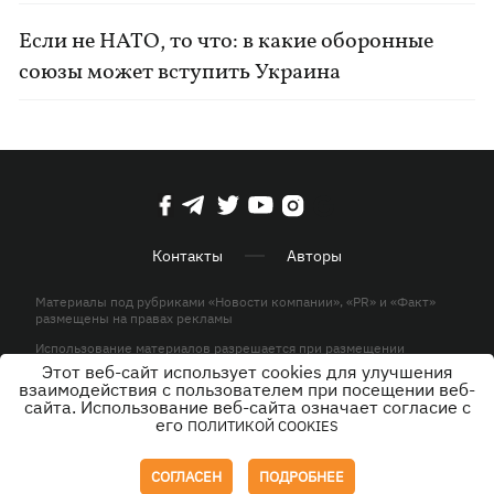
Если не НАТО, то что: в какие оборонные
союзы может вступить Украина
Контакты
Авторы
Материалы под рубриками «Новости компании», «PR» и «Факт»
размещены на правах рекламы
Использование материалов разрешается при размещении
активной гиперссылки на KP.UA в первом абзаце.
Этот веб-сайт использует cookies для улучшения
взаимодействия с пользователем при посещении веб-
© ООО «ЮЛАВ МЕДИА»,2026. Все права защищены.
сайта. Использование веб-сайта означает согласие с
его
ПОЛИТИКОЙ COOKIES
Дизайн
СОГЛАСЕН
ПОДРОБНЕЕ