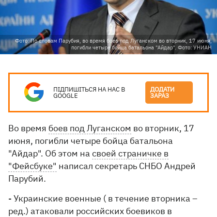
Фото: По словам Парубия, во время боев под Луганском во вторник, 17 июня,
погибли четыре бойца батальона "Айдар". Фото: УНИАН
ПІДПИШІТЬСЯ НА НАС В
ДОДАТИ
GOOGLE
ЗАРАЗ
Во время
боев под Луганском
во вторник, 17
июня, погибли четыре бойца батальона
"Айдар". Об этом на
своей страничке в
"Фейсбуке"
написал секретарь СНБО Андрей
Парубий.
- Украинские военные ( в течение вторника –
ред.) атаковали российских боевиков в