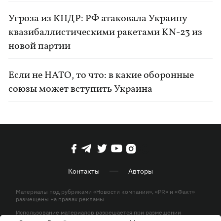
Угроза из КНДР: РФ атаковала Украину
квазибаллистическими ракетами KN-23 из
новой партии
Если не НАТО, то что: в какие оборонные
союзы может вступить Украина
Контакты
Авторы
Материалы под рубриками «Новости компании», «PR» и «Факт»
размещены на правах рекламы
Использование материалов разрешается при размещении
активной гиперссылки на KP.UA в первом абзаце.