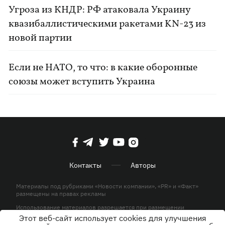
Угроза из КНДР: РФ атаковала Украину
квазибаллистическими ракетами KN-23 из
новой партии
Если не НАТО, то что: в какие оборонные
союзы может вступить Украина
Контакты
Авторы
Материалы под рубриками «Новости компании», «PR» и «Факт»
размещены на правах рекламы
Использование материалов разрешается при размещении
активной гиперссылки на KP.UA в первом абзаце.
Этот веб-сайт использует cookies для улучшения