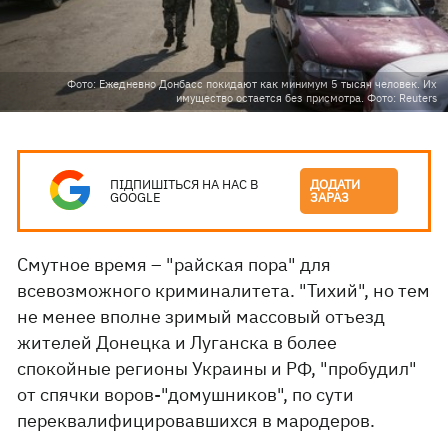
Фото: Ежедневно Донбасс покидают как минимум 5 тысяч человек. Их
имущество остается без присмотра. Фото: Reuters
ПІДПИШІТЬСЯ НА НАС В
ДОДАТИ
GOOGLE
ЗАРАЗ
Смутное время – "райская пора" для
всевозможного криминалитета. "Тихий", но тем
не менее вполне зримый массовый отъезд
жителей Донецка и Луганска в более
спокойные регионы Украины и РФ, "пробудил"
от спячки воров-"домушников", по сути
переквалифицировавшихся в мародеров.