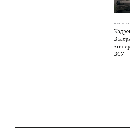
6 августа
Кадро
Валер
«генер
ВСУ