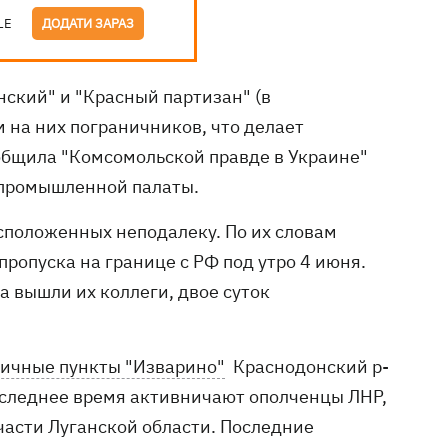
LE
ДОДАТИ ЗАРАЗ
нский" и "Красный партизан" (в
 на них пограничников, что делает
общила "Комсомольской правде в Украине"
-промышленной палаты.
сположенных неподалеку. По их словам
ропуска на границе с РФ под утро 4 июня.
а вышли их коллеги, двое суток
ичные пункты "Изварино"
Краснодонский р-
 последнее время активничают ополченцы ЛНР,
части Луганской области. Последние