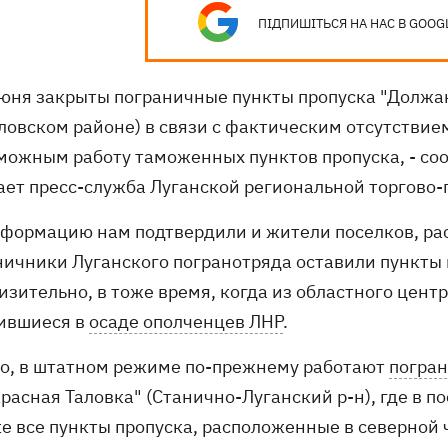
ПІДПИШІТЬСЯ НА НАС В GOOG
 июня закрыты пограничные пункты пропуска "Должа
ловском районе) в связи с фактическим отсутствием
можным работу таможенных пунктов пропуска, - со
ает пресс-служба Луганской региональной торгово
нформацию нам подтвердили и жители поселков, ра
ничники Луганского погранотряда оставили пункты п
зительно, в тоже время, когда из областного центр
ившиеся в
осаде ополченцев ЛНР
.
о, в штатном режиме по-прежнему работают
погран
"Красная Таловка" (Станично-Луганский р-н), где в
же все пункты пропуска, расположенные в северной 