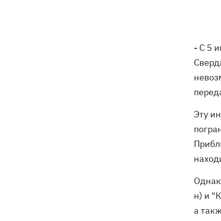
Россия ударила по стадиону
15:41
"Черноморец" в Одессе
Скандал с закупками курятины: сеть
15:37
- С 5
«Деликат» продолжает продавать
Сверд
продукцию птицефабрики,
обвиняемой в экологическом
невоз
терроре
перед
Синоптики рассказали, какие области
15:25
Эту и
в выходные накроют грозы с градом
погра
Прибли
София Ротару показалась с букетами
15:00
цветов в день 79-летия
наход
В Ивано-Франковске работники
13:58
Однак
"Новой почты" толкали собаку
н) и 
шваброй, - реакция компании
а так