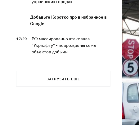
украинских городах
Добавьте Коротко про в избранное в
Google
РФ массированно атаковала
17:20
"Укрнафту" - повреждены семь
объектов добычи
16:40
Шацкие озера мелеют: что
происходит и виноваты ли в этом
ЗАГРУЗИТЬ ЕЩЕ
поля голубики
Во Львове спор в маршрутке перерос
16:20
в драку в аптеке - полицейские
расследуют инцидент
Умер автор песен Мадонны и трижды
16:13
лауреат Grammy Уильям Орбит