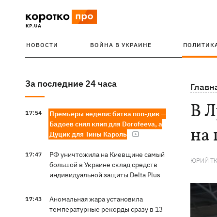
НОВОСТИ
ВОЙНА В УКРАИНЕ
ПОЛИТИК
За последние 24 часа
Главн
В Л
17:54
Премьеры недели: битва поп-див —
Бадоев снял клип для Dorofeeva, а
на 
Дуцик для Тины Кароль
РФ уничтожила на Киевщине самый
17:47
ЮРИЙ Т
большой в Украине склад средств
индивидуальной защиты Delta Plus
Аномальная жара установила
17:43
температурные рекорды сразу в 13