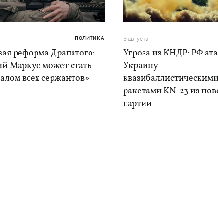
ПОЛИТИКА
5 августа
вая реформа Драпатого:
Угроза из КНДР: РФ ат
ий Маркус может стать
Украину
алом всех сержантов»
квазибаллистическим
ракетами KN-23 из нов
партии