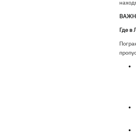
наход
ВАЖН
Где в 
Погра
пропу