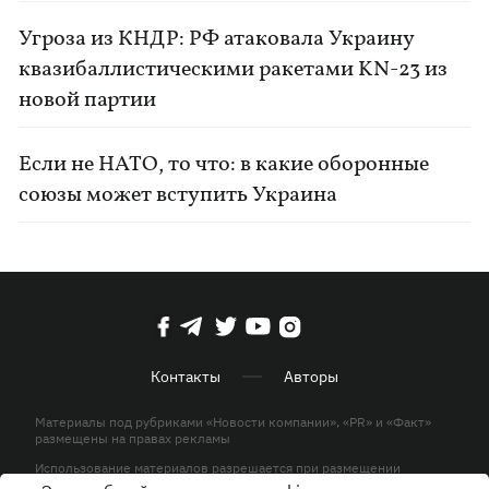
Угроза из КНДР: РФ атаковала Украину
квазибаллистическими ракетами KN-23 из
новой партии
Если не НАТО, то что: в какие оборонные
союзы может вступить Украина
Контакты
Авторы
Материалы под рубриками «Новости компании», «PR» и «Факт»
размещены на правах рекламы
Использование материалов разрешается при размещении
активной гиперссылки на KP.UA в первом абзаце.