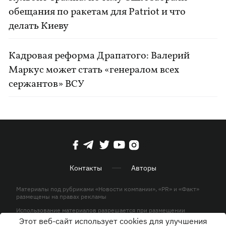
обещания по ракетам для Patriot и что
делать Киеву
Кадровая реформа Драпатого: Валерий
Маркус может стать «генералом всех
сержантов» ВСУ
Контакты
Авторы
Материалы под рубриками «Новости компании», «PR» и «Факт»
размещены на правах рекламы
Использование материалов разрешается при размещении
активной гиперссылки на KP.UA в первом абзаце.
Этот веб-сайт использует cookies для улучшения