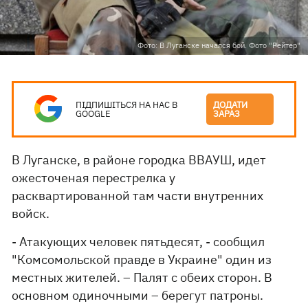
Фото: В Луганске начался бой. Фото "Рейтер"
ПІДПИШІТЬСЯ НА НАС В
ДОДАТИ
GOOGLE
ЗАРАЗ
В Луганске, в районе городка ВВАУШ, идет
ожесточеная перестрелка у
расквартированной там части внутренних
войск.
- Атакующих человек пятьдесят, - сообщил
"Комсомольской правде в Украине" один из
местных жителей. – Палят с обеих сторон. В
основном одиночными – берегут патроны.