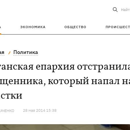
Найт
А
ЭКОНОМИКА
ОБЩЕСТВО
ПРОИСШЕС
ая
Политика
анская епархия отстранил
ященника, который напал н
астки
28 мая 2014 15:38
КАЧЕНКО