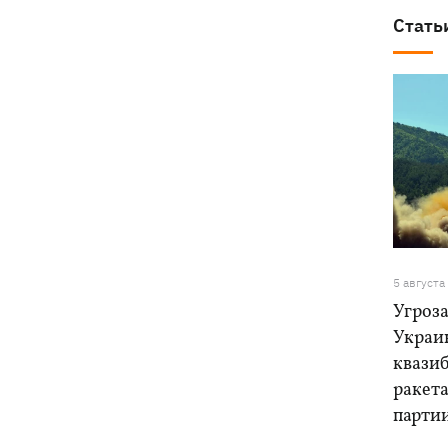
Стать
5 августа
Угроза
Украи
квази
ракет
парти