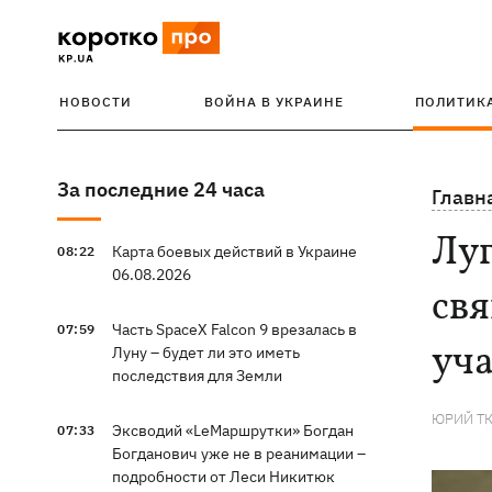
НОВОСТИ
ВОЙНА В УКРАИНЕ
ПОЛИТИК
За последние 24 часа
Главн
Луг
Карта боевых действий в Украине
08:22
06.08.2026
св
Часть SpaceX Falcon 9 врезалась в
07:59
уч
Луну – будет ли это иметь
последствия для Земли
ЮРИЙ Т
Эксводий «LeМаршрутки» Богдан
07:33
Богданович уже не в реанимации –
подробности от Леси Никитюк