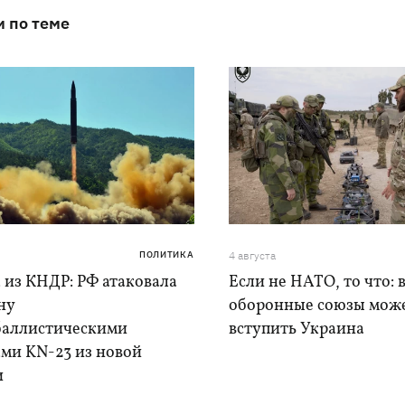
и по теме
ПОЛИТИКА
4 августа
 из КНДР: РФ атаковала
Если не НАТО, то что: 
ну
оборонные союзы мож
баллистическими
вступить Украина
ами KN-23 из новой
и