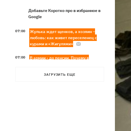
Добавьте Коротко про в избранное в
Google
07:00
Жулька ждет щенков, а хозяин –
любовь: как живет переселенец с
курами и «Жигулями»
07:00
В армии - до пенсии. Почему в
Украине не снижают предельный
возраст мобилизации
ЗАГРУЗИТЬ ЕЩЕ
Украинские прыгуны завоевали
06:58
«золото» чемпионата Европы-2026
Трамп поссорился с Хегсетом из-за
06:29
дефицита ракет для войны с Ираном, -
WP
6 августа - Преображение Господне,
05:30