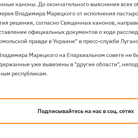
нные каноны. До окончательного выяснения всех о
иерея Владимира Марецкого от исполнения пастырс
тия решения, согласно Священных канонов, направи
ставлении официальных документов о ходе расслед
омольской правде в Украине" в пресс-службе Луган
Владимира Марецкого на Епархиальном совете не 
адержанные уже вывезены в "другие области", непо
ным республикам.
Подписывайтесь на нас в соц. сетях