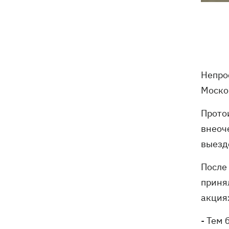
что сегодня нельзя делать, все об
этом дне
5 августа
В Грузии произошел масштабный
21:43
Непро
блекаут - уже третий раз за две
Моско
недели
Прото
Украинцы Байло и Среда одержали
21:13
внеоч
первую победу Украины на ЧЕ-2026 по
прыжкам в воду
выезд
Зеленский озвучил три приоритета
После
20:46
подготовки Украины к зиме
приня
акция
Украинцев просят сократить
20:28
использование электроэнергии -
- Тем 
иначе возможны отключения