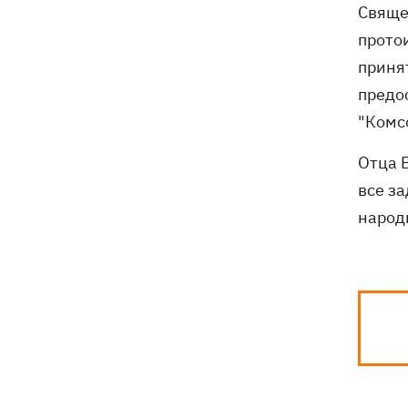
Свяще
прото
приня
предо
"Комс
Отца 
все з
народ