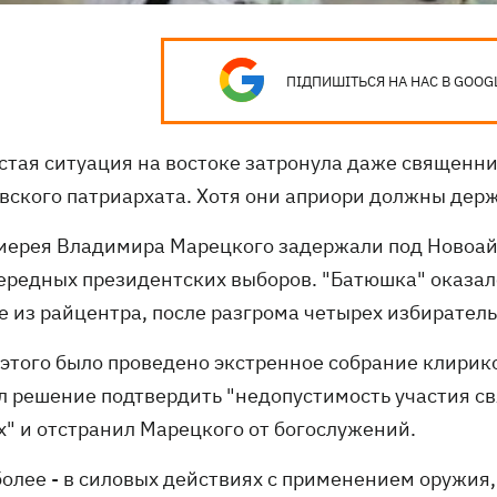
ПІДПИШІТЬСЯ НА НАС В GOOG
стая ситуация на востоке затронула даже священн
вского патриархата. Хотя они априори должны держ
иерея Владимира Марецкого задержали под Новоай
ередных президентских выборов. "Батюшка" оказалс
е из райцентра, после разгрома четырех избирател
 этого было проведено экстренное собрание клирик
л решение подтвердить "недопустимость участия с
х" и отстранил Марецкого от богослужений.
более - в силовых действиях с применением оружия,