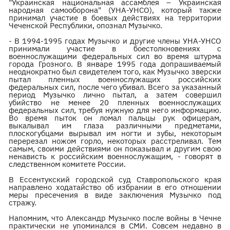
"Украинская национальная ассамблея – Украинская
народная самооборона" (УНА-УНСО), который также
принимал участие в боевых действиях на территории
Чеченской Республики, опознал Музычко.
- В 1994-1995 годах Музычко и другие члены УНА-УНСО
принимали участие в боестолкновениях с
военнослужащими федеральных сил во время штурма
города Грозного. В январе 1995 года допрашиваемый
неоднократно был свидетелем того, как Музычко зверски
пытал пленных военнослужащих российских
федеральных сил, после чего убивал. Всего за указанный
период Музычко лично пытал, а затем совершил
убийство не менее 20 пленных военнослужащих
федеральных сил, требуя нужную для него информацию.
Во время пыток он ломал пальцы рук офицерам,
выкалывал им глаза различными предметами,
плоскогубцами вырывал им ногти и зубы, некоторым
перерезал ножом горло, некоторых расстреливал. Тем
самым, своими действиями он показывал и другим свою
ненависть к российским военнослужащим, - говорят в
следственном комитете России.
В Ессентукский городской суд Ставропольского края
направлено ходатайство об избрании в его отношении
меры пресечения в виде заключения Музычко под
стражу.
Напомним, что Александр Музычко после войны в Чечне
практически не упоминался в СМИ. Совсем недавно в