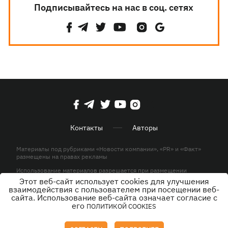
Подписывайтесь на нас в соц. сетях
Контакты
Авторы
Материалы под рубриками «Новости компании», «PR» и «Факт»
размещены на правах рекламы
Использование материалов разрешается при размещении
активной гиперссылки на KP.UA в первом абзаце.
Этот веб-сайт использует cookies для улучшения
взаимодействия с пользователем при посещении веб-
© ООО «ЮЛАВ МЕДИА»,2026. Все права защищены.
сайта. Использование веб-сайта означает согласие с
его
ПОЛИТИКОЙ COOKIES
Дизайн