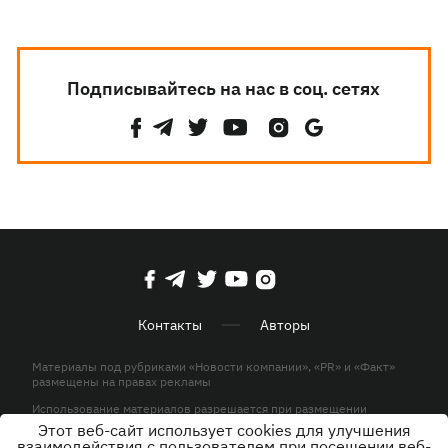
Подписывайтесь на нас в соц. сетях
Контакты
Авторы
Материалы под рубриками «Новости компании», «PR» и «Факт»
размещены на правах рекламы
Использование материалов разрешается при размещении
активной гиперссылки на KP.UA в первом абзаце.
Этот веб-сайт использует cookies для улучшения
взаимодействия с пользователем при посещении веб-