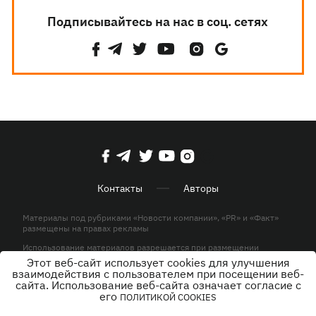
Подписывайтесь на нас в соц. сетях
Контакты
Авторы
Материалы под рубриками «Новости компании», «PR» и «Факт»
размещены на правах рекламы
Использование материалов разрешается при размещении
активной гиперссылки на KP.UA в первом абзаце.
Этот веб-сайт использует cookies для улучшения
взаимодействия с пользователем при посещении веб-
© ООО «ЮЛАВ МЕДИА»,2026. Все права защищены.
сайта. Использование веб-сайта означает согласие с
его
ПОЛИТИКОЙ COOKIES
Дизайн