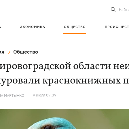
Найт
А
ЭКОНОМИКА
ОБЩЕСТВО
ПРОИСШЕС
ая
Общество
Кировоградской области не
муровали краснокнижных 
9 июля 07:39
НА МАРТЫНКО