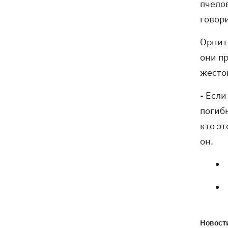
пчелов
говор
Орнит
они п
жесто
- Есл
погиб
кто эт
он.
Новости