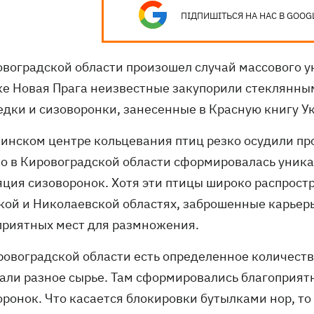
ПІДПИШІТЬСЯ НА НАС В GOOG
овоградской области произошел случай массового 
ке Новая Прага неизвестные закупорили стеклянным
едки и сизоворонки, занесенные в Красную книгу 
аинском центре кольцевания птиц резко осудили п
о в Кировоградской области сформировалась уника
яция сизоворонок. Хотя эти птицы широко распростр
кой и Николаевской областях, заброшенные карьеры
приятных мест для размножения.
ировоградской области есть определенное количеств
али разное сырье. Там сформировались благоприят
ронок. Что касается блокировки бутылками нор, то 