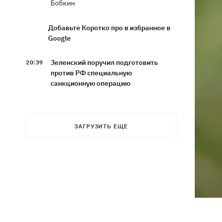
Бобкин
Добавьте Коротко про в избранное в
Google
Зеленский поручил подготовить
20:39
против РФ специальную
санкционную операцию
Дроны СБУ поразили два корабля ФСБ
20:12
РФ "Балаклава" и "Керчь"
ЗАГРУЗИТЬ ЕЩЕ
Зеленский подписал указы об
19:40
увольнении еще четырех послов
Сердце не выдержало - в результате
19:19
атаки РФ в приюте на Киевщине
погибли собаки