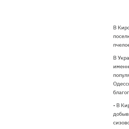
Российские дроны уничтожили депо
19:15
"Укрпочты" в Павлограде, погибли
сотрудники
В Кир
Зеленский учредил новый праздник -
18:43
День войск связи и
посел
кибербезопасности ВСУ
пчело
Украинский кандидат в судьи МКС
18:13
В Укр
Кишакевич не прошел тест на знание
именн
языков
попул
18:05
Кадровая реформа Драпатого:
Одесс
Валерий Маркус может стать
благо
«генералом всех сержантов» ВСУ
- В К
Оленивка: «Азов», СБУ и Офис
17:58
добыв
Генпрокурора обнародовали новые
сизово
детали теракта против украинских
военнопленных