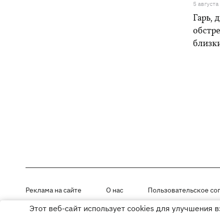
5 августа
Гарь, 
обстре
близк
Реклама на сайте
О нас
Пользовательское со
Этот веб-сайт использует cookies для улучшения 
Материалы под рубриками «Новости компании», «PR» и «Факт» раз