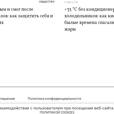
ОБЩЕСТВО
4 августа
дым и смог после
+35 °C без кондиционе
лов: как защитить себя и
холодильников: как ки
их
былые времена спасали
жары
глашение
Политика конфиденциальности
взаимодействия с пользователем при посещении веб-сайта.
мещены на правах рекламы
ПОЛИТИКОЙ COOKIES