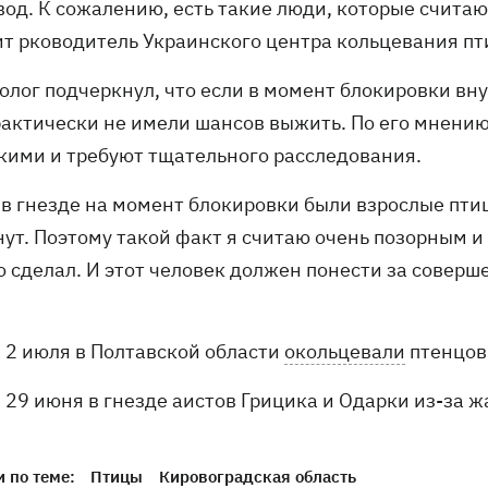
од. К сожалению, есть такие люди, которые считают
ит рководитель Украинского центра кольцевания пт
олог подчеркнул, что если в момент блокировки вн
рактически не имели шансов выжить. По его мнени
кими и требуют тщательного расследования.
и в гнезде на момент блокировки были взрослые пти
нут. Поэтому такой факт я считаю очень позорным и
о сделал. И этот человек должен понести за соверш
2 июля в Полтавской области
окольцевали
птенцов 
29 июня в гнезде аистов Грицика и Одарки из-за 
 по теме:
Птицы
Кировоградская область