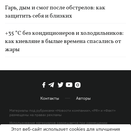
Гарь, дым и смог после обстрелов: как
защитить себя и близких
+35 °C без кондиционеров и холодильников:
как киевляне в былые времена спасались от
жары
Контакты
Авторы
Материалы под рубриками «Новости компании», «PR» и «Факт»
размещены на правах рекламы
Использование материалов разрешается при размещении
активной гиперссылки на KP.UA в первом абзаце.
Этот веб-сайт использует cookies для улучшения