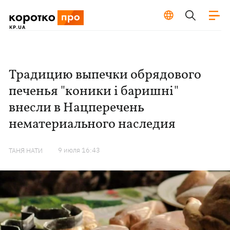
Традицию выпечки обрядового
печенья "коники і баришні"
внесли в Нацперечень
нематериального наследия
9 июля 16:43
ТАНЯ НАТИ