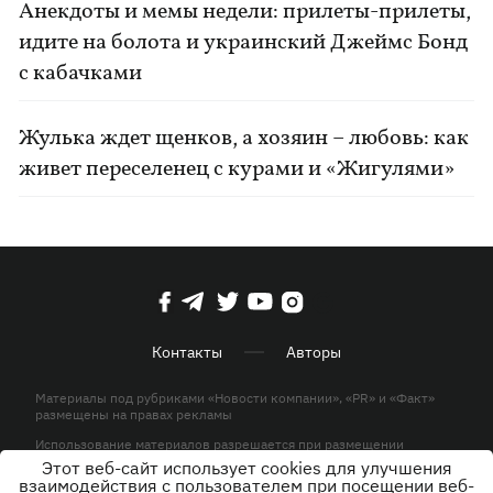
Анекдоты и мемы недели: прилеты-прилеты,
идите на болота и украинский Джеймс Бонд
с кабачками
Жулька ждет щенков, а хозяин – любовь: как
живет переселенец с курами и «Жигулями»
Контакты
Авторы
Материалы под рубриками «Новости компании», «PR» и «Факт»
размещены на правах рекламы
Использование материалов разрешается при размещении
активной гиперссылки на KP.UA в первом абзаце.
Этот веб-сайт использует cookies для улучшения
взаимодействия с пользователем при посещении веб-
© ООО «ЮЛАВ МЕДИА»,2026. Все права защищены.